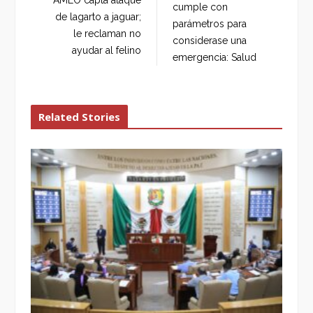
AMLO capta ataque
cumple con
o
r
+
I
de lagarto a jaguar;
parámetros para
k
n
le reclaman no
considerase una
ayudar al felino
emergencia: Salud
Related Stories