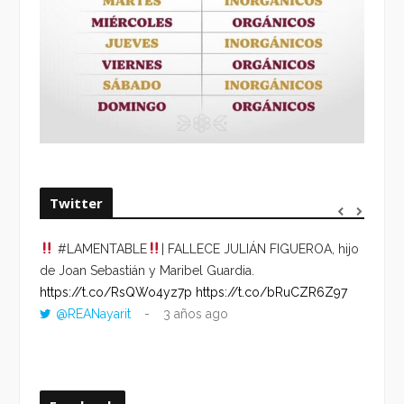
Twitter
#LAMENTABLE
| FALLECE JULIÁN FIGUEROA, hijo
“VOLV
de Joan Sebastián y Maribel Guardia.
HORA 
https://t.co/RsQWo4yz7p
https://t.co/bRuCZR6Z97
DEL R
@REANayarit
3 años ago
https:
ago