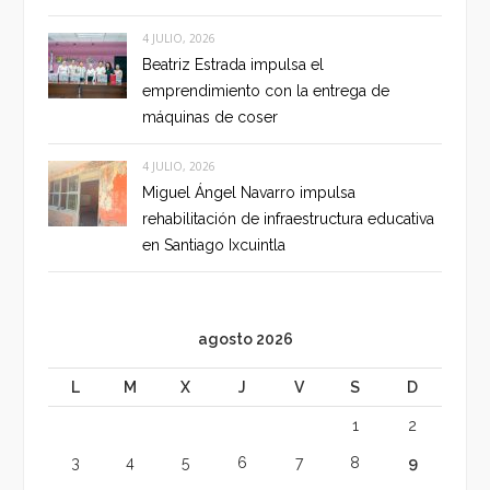
4 JULIO, 2026
Beatriz Estrada impulsa el
emprendimiento con la entrega de
máquinas de coser
4 JULIO, 2026
Miguel Ángel Navarro impulsa
rehabilitación de infraestructura educativa
en Santiago Ixcuintla
agosto 2026
L
M
X
J
V
S
D
1
2
3
4
5
6
7
8
9