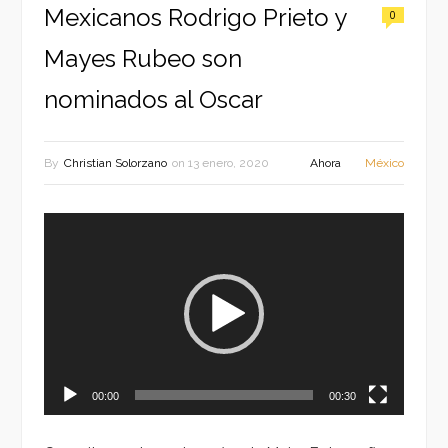
Mexicanos Rodrigo Prieto y
0
Mayes Rubeo son
nominados al Oscar
By
Christian Solorzano
on
13 enero, 2020
Ahora
México
Reproductor
de
vídeo
00:00
00:30