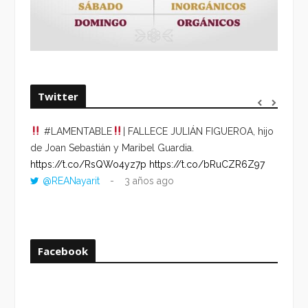
Twitter
#LAMENTABLE
| FALLECE JULIÁN FIGUEROA, hijo
“VOLV
de Joan Sebastián y Maribel Guardia.
HORA 
https://t.co/RsQWo4yz7p
https://t.co/bRuCZR6Z97
DEL R
@REANayarit
3 años ago
https:
ago
Facebook