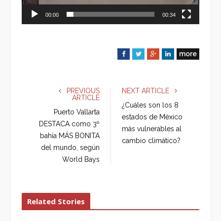
00:00
00:34
more
F
T
G
L
a
w
o
i
c
i
o
n
e
t
g
k
PREVIOUS
NEXT ARTICLE
ARTICLE
b
t
l
e
¿Cuáles son los 8
o
e
e
d
Puerto Vallarta
estados de México
o
r
+
I
DESTACA como 3º
más vulnerables al
k
n
bahía MÁS BONITA
cambio climático?
del mundo, según
World Bays
Related Stories