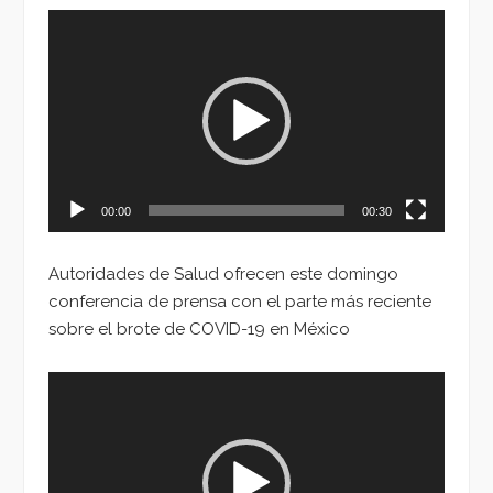
Reproductor
de
vídeo
00:00
00:30
Autoridades de Salud ofrecen este domingo
conferencia de prensa con el parte más reciente
sobre el brote de COVID-19 en México
Reproductor
de
vídeo