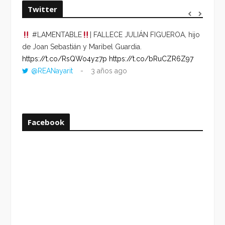
Twitter
#LAMENTABLE
| FALLECE JULIÁN FIGUEROA, hijo
“VOLV
de Joan Sebastián y Maribel Guardia.
HORA 
https://t.co/RsQWo4yz7p
https://t.co/bRuCZR6Z97
DEL R
@REANayarit
3 años ago
https:
ago
Facebook