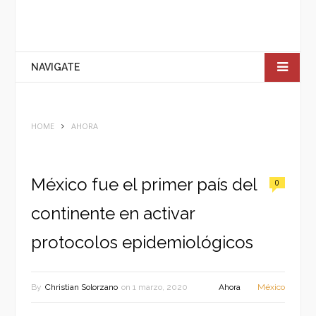
NAVIGATE
HOME
AHORA
México fue el primer país del
0
continente en activar
protocolos epidemiológicos
By
Christian Solorzano
on
1 marzo, 2020
Ahora
México