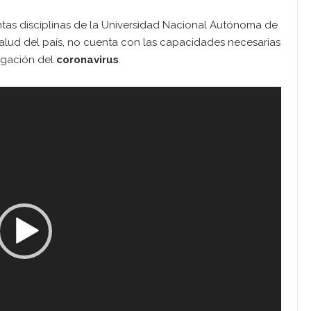
intas disciplinas de la Universidad Nacional Autónoma de
 salud del país, no cuenta con las capacidades necesarias
agación del
coronavirus
.