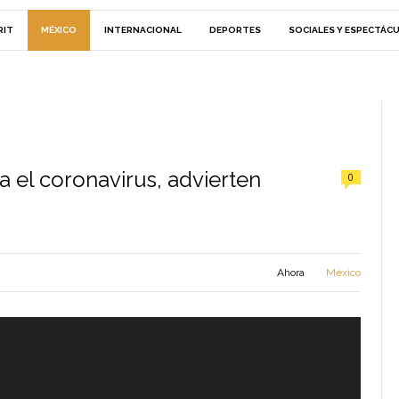
RIT
MÉXICO
INTERNACIONAL
DEPORTES
SOCIALES Y ESPECTÁC
 el coronavirus, advierten
0
Ahora
México