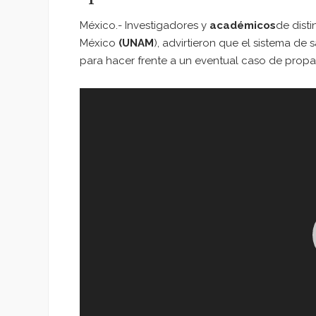
México.- Investigadores y
académicos
de dist
México
(UNAM
), advirtieron que el sistema de
para hacer frente a un eventual caso de prop
Reproductor
de
vídeo