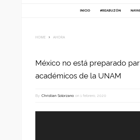
INICIO
#REABUZÓN
NAYA
HOME
AHORA
México no está preparado para
académicos de la UNAM
By
Christian Solorzano
on
1 febrero, 2020
Reproductor
de
vídeo