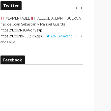
Twitter
#LAMENTABLE
| FALLECE JULIÁN FIGUEROA,
“VOLVER AL HO
hijo de Joan Sebastián y Maribel Guardia.
CUANDO LA HOR
https://t.co/RsQWo4yz7p
CON LA HORA DE
https://t.co/bRuCZR6Z97
@REANayarit
3
https://t.co/e1s
años ago
años ago
Facebook