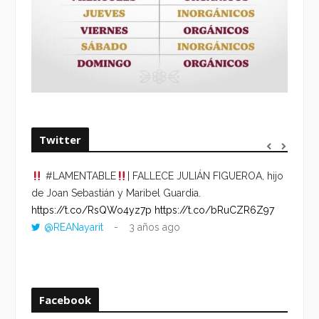
Twitter
#LAMENTABLE
| FALLECE JULIÁN FIGUEROA, hijo
“VOLV
de Joan Sebastián y Maribel Guardia.
HORA 
https://t.co/RsQWo4yz7p
https://t.co/bRuCZR6Z97
DEL R
@REANayarit
3 años ago
https:
ago
Facebook