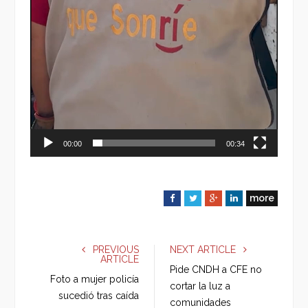
00:00
00:34
more
F
T
G
L
a
w
o
i
c
i
o
n
e
t
g
k
PREVIOUS
NEXT ARTICLE
ARTICLE
b
t
l
e
Pide CNDH a CFE no
o
e
e
d
Foto a mujer policía
cortar la luz a
o
r
+
I
sucedió tras caída
comunidades