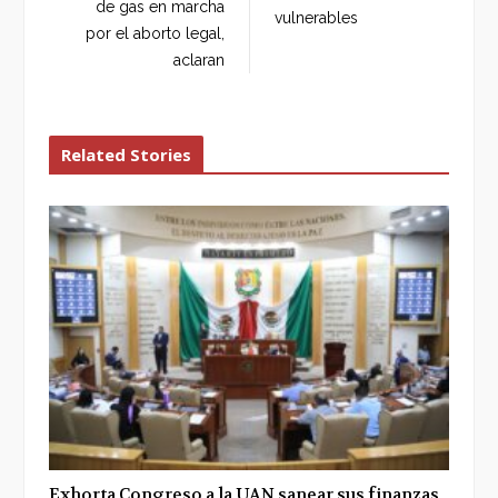
k
n
de gas en marcha
vulnerables
por el aborto legal,
aclaran
Related Stories
Exhorta Congreso a la UAN sanear sus finanzas