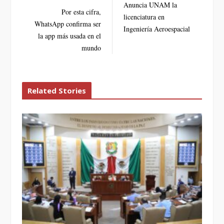
Anuncia UNAM la
Por esta cifra,
o
e
e
d
licenciatura en
o
r
+
I
WhatsApp confirma ser
Ingeniería Aeroespacial
k
n
la app más usada en el
mundo
Related Stories