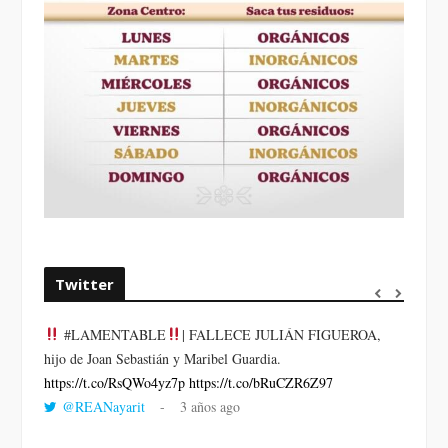
Twitter
#LAMENTABLE
| FALLECE JULIÁN FIGUEROA,
“VOLV
hijo de Joan Sebastián y Maribel Guardia.
LA HO
https://t.co/RsQWo4yz7p
https://t.co/bRuCZR6Z97
DEL R
@REANayarit
3 años ago
https:/