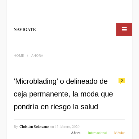
NAVIGATE
HOME
AHORA
‘Microblading’ o delineado de
0
ceja permanente, la moda que
pondría en riesgo la salud
By
Christian Solorzano
on
13 febrero, 2020
Ahora
Internacional
México