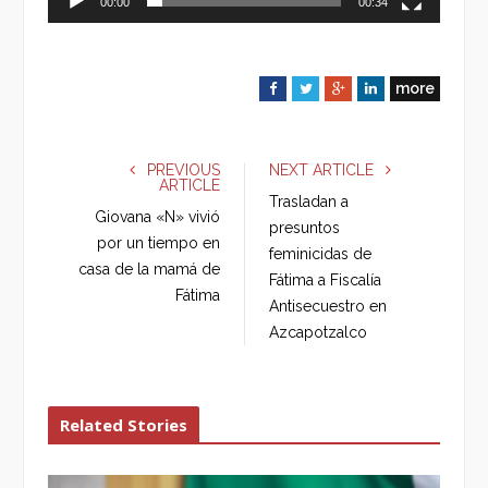
00:00
00:34
more
F
T
G
L
a
w
o
i
c
i
o
n
e
t
g
k
PREVIOUS
NEXT ARTICLE
ARTICLE
b
t
l
e
Trasladan a
o
e
e
d
Giovana «N» vivió
presuntos
o
r
+
I
por un tiempo en
feminicidas de
k
n
casa de la mamá de
Fátima a Fiscalía
Fátima
Antisecuestro en
Azcapotzalco
Related Stories