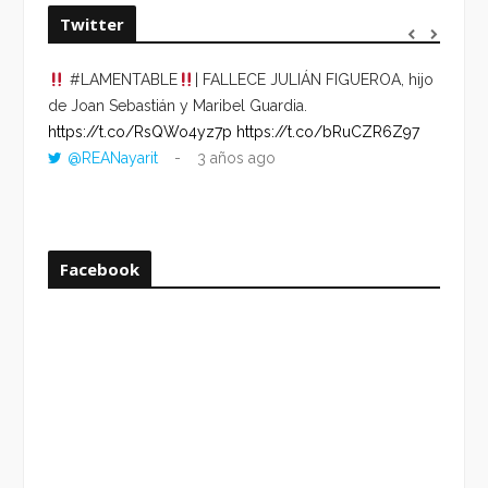
Twitter
#LAMENTABLE
| FALLECE JULIÁN FIGUEROA, hijo
“VOLV
de Joan Sebastián y Maribel Guardia.
HORA 
https://t.co/RsQWo4yz7p
https://t.co/bRuCZR6Z97
DEL R
@REANayarit
3 años ago
https:
ago
Facebook