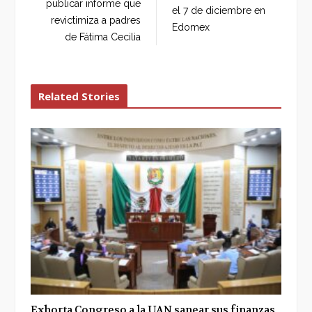
o
r
+
I
publicar informe que
el 7 de diciembre en
k
n
revictimiza a padres
Edomex
de Fátima Cecilia
Related Stories
Exhorta Congreso a la UAN sanear sus finanzas