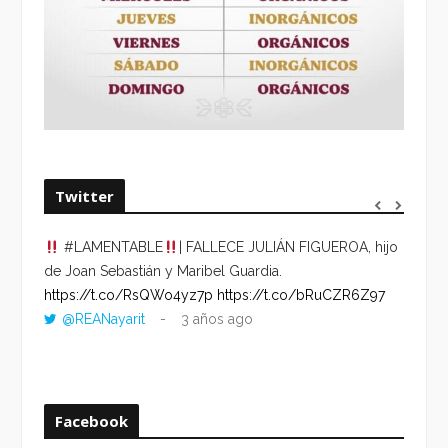
Twitter
#LAMENTABLE
| FALLECE JULIÁN FIGUEROA, hijo
“VOLV
de Joan Sebastián y Maribel Guardia.
HORA 
https://t.co/RsQWo4yz7p
https://t.co/bRuCZR6Z97
DEL R
@REANayarit
3 años ago
https:
ago
Facebook