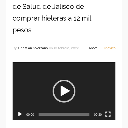
de Salud de Jalisco de
comprar hieleras a 12 mil
pesos
By
Christian Solorzano
on
18 febrero, 2020
Ahora
México
Reproductor
de
vídeo
00:00
00:30