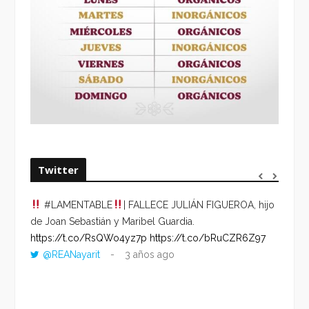
Twitter
#LAMENTABLE
| FALLECE JULIÁN FIGUEROA, hijo
“VOLV
de Joan Sebastián y Maribel Guardia.
HORA 
https://t.co/RsQWo4yz7p
https://t.co/bRuCZR6Z97
DEL R
@REANayarit
3 años ago
https:
ago