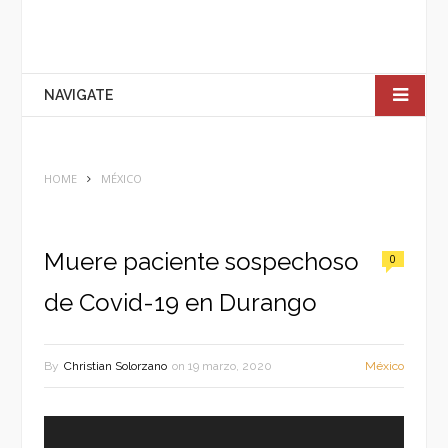
NAVIGATE
HOME
MÉXICO
Muere paciente sospechoso
0
de Covid-19 en Durango
By
Christian Solorzano
on
19 marzo, 2020
México
Reproductor