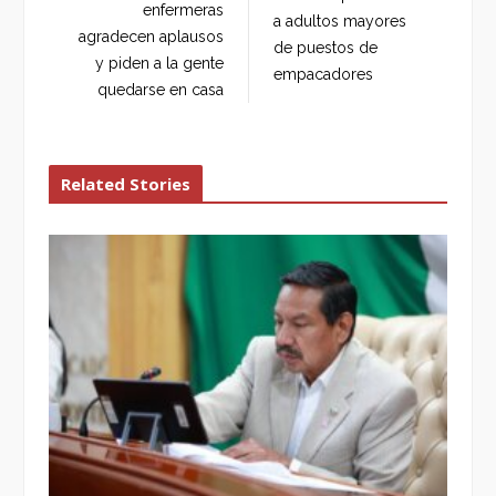
o
r
+
I
enfermeras
a adultos mayores
k
n
agradecen aplausos
de puestos de
y piden a la gente
empacadores
quedarse en casa
Related Stories