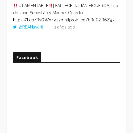
#LAMENTABLE
| FALLECE JULIÁN FIGUEROA, hijo
“VOLV
de Joan Sebastián y Maribel Guardia.
HORA 
https://t.co/RsQWo4yz7p
https://t.co/bRuCZR6Z97
DEL R
@REANayarit
3 años ago
https:
ago
Facebook