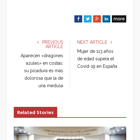
more
F
T
G
L
a
w
o
i
c
i
o
n
e
t
g
k
PREVIOUS
NEXT ARTICLE
ARTICLE
b
t
l
e
Mujer de 113 años
o
e
e
d
Aparecen «dragones
de edad supera el
o
r
+
I
azules» en costas;
Covid-19 en España
k
n
su picadura es más
dolorosa que la de
una medusa
Related Stories