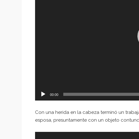
00:00
Con una herida en la cabeza terminó un traba
esposa, presuntamente con un objeto contunden
Reproductor