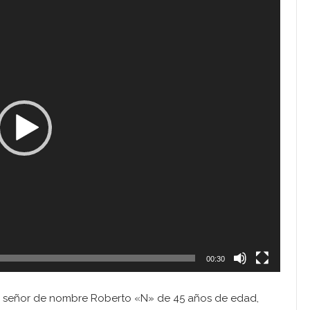
00:30
do señor de nombre Roberto «N» de 45 años de edad,