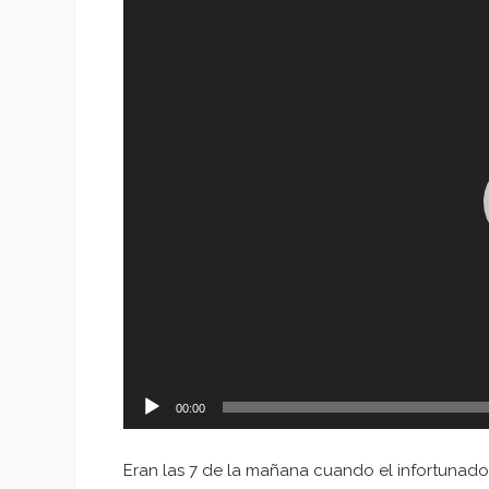
de
vídeo
00:00
Eran las 7 de la mañana cuando el infortuna