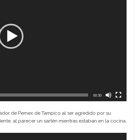
00:30
jador de Pemex de Tampico al ser agredido por su
te, al parecer un sartén mientras estaban en la cocina.