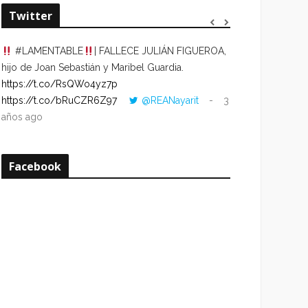
Twitter
#LAMENTABLE
| FALLECE JULIÁN FIGUEROA,
“VOLVER AL HO
hijo de Joan Sebastián y Maribel Guardia.
CUANDO LA HOR
https://t.co/RsQWo4yz7p
CON LA HORA DE
https://t.co/bRuCZR6Z97
@REANayarit
3
https://t.co/e1s
años ago
años ago
Facebook