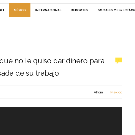
RIT
MÉXICO
INTERNACIONAL
DEPORTES
SOCIALES Y ESPECTÁC
que no le quiso dar dinero para
0
osada de su trabajo
Ahora
México