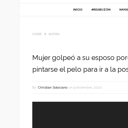
INICIO
#REABUZÓN
NAYA
HOME
AHORA
Mujer golpeó a su esposo por
pintarse el pelo para ir a la p
By
Christian Solorzano
on
9 diciembre, 2020
Reproductor
de
vídeo