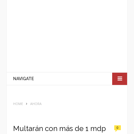
NAVIGATE
HOME
AHORA
Multarán con más de 1 mdp
0