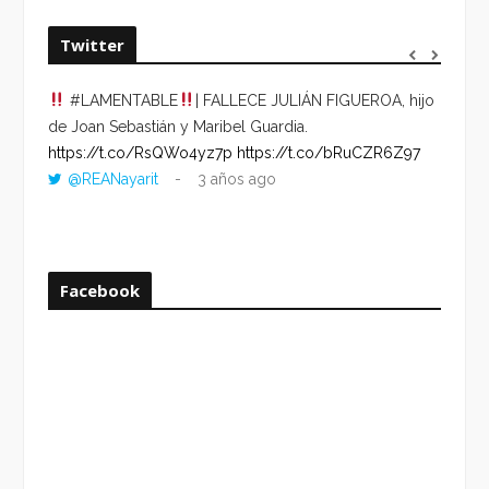
Twitter
#LAMENTABLE
| FALLECE JULIÁN FIGUEROA, hijo
“VOLV
de Joan Sebastián y Maribel Guardia.
HORA 
https://t.co/RsQWo4yz7p
https://t.co/bRuCZR6Z97
DEL R
@REANayarit
3 años ago
https:
ago
Facebook