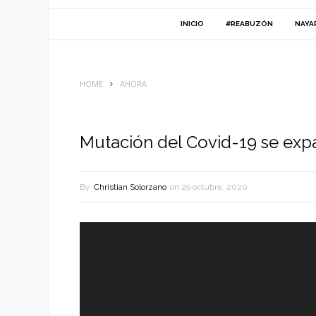
INICIO
#REABUZÓN
NAYA
HOME
AHORA
Mutación del Covid-19 se ex
By
Christian Solorzano
on
29 octubre, 2020
Reproductor
de
vídeo