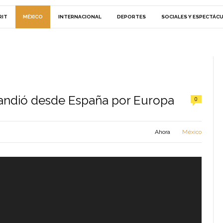
RIT
MÉXICO
INTERNACIONAL
DEPORTES
SOCIALES Y ESPECTÁC
pandió desde España por Europa
0
Ahora
México