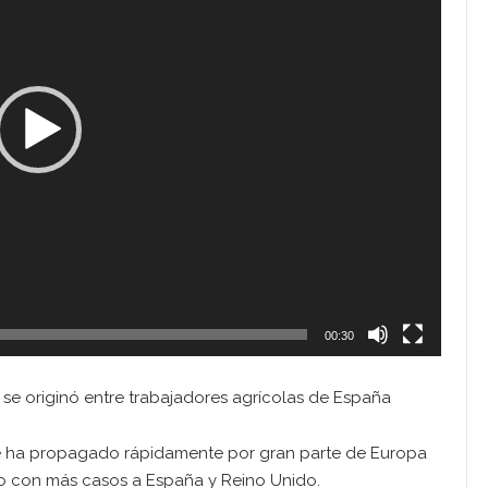
00:30
 se originó entre trabajadores agrícolas de España
se ha propagado rápidamente por gran parte de Europa
o con más casos a España y Reino Unido.