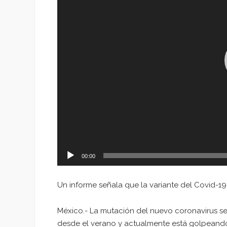
00:00
Un informe señala que la variante del Covid-19
México.- La mutación del nuevo coronavirus 
desde el verano y actualmente está golpeand