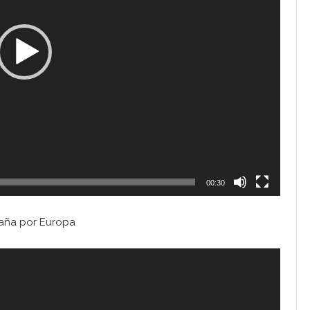
00:30
aña por Europa