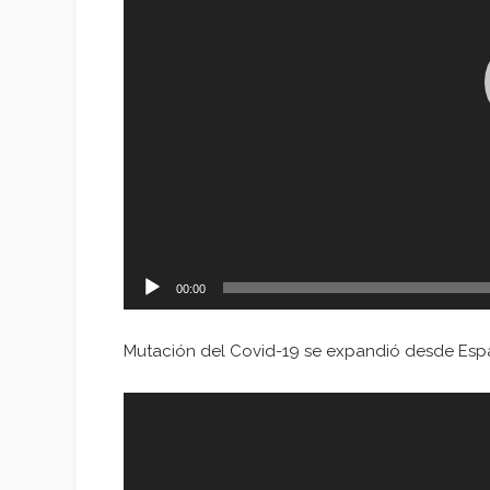
00:00
Mutación del Covid-19 se expandió desde Esp
Reproductor
de
vídeo