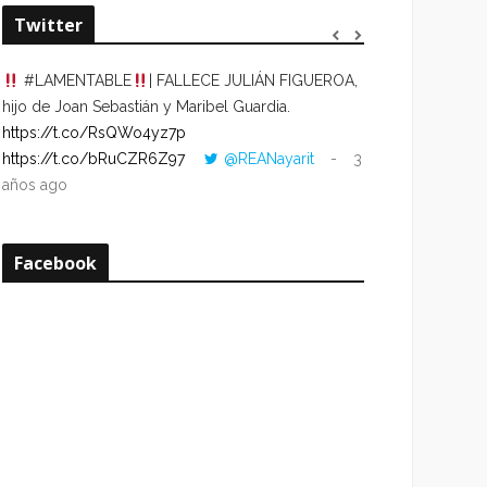
Twitter
#LAMENTABLE
| FALLECE JULIÁN FIGUEROA,
“VOLVER AL HO
hijo de Joan Sebastián y Maribel Guardia.
CUANDO LA HOR
https://t.co/RsQWo4yz7p
CON LA HORA DE
https://t.co/bRuCZR6Z97
@REANayarit
3
https://t.co/e1s
años ago
años ago
Facebook