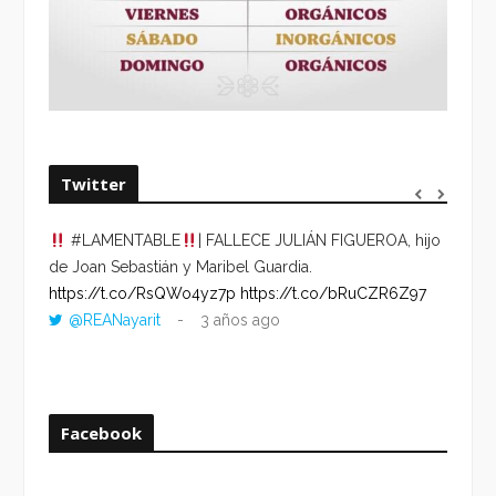
Twitter
#LAMENTABLE
| FALLECE JULIÁN FIGUEROA, hijo
“VOLV
de Joan Sebastián y Maribel Guardia.
HORA 
https://t.co/RsQWo4yz7p
https://t.co/bRuCZR6Z97
DEL R
@REANayarit
3 años ago
https:
ago
Facebook