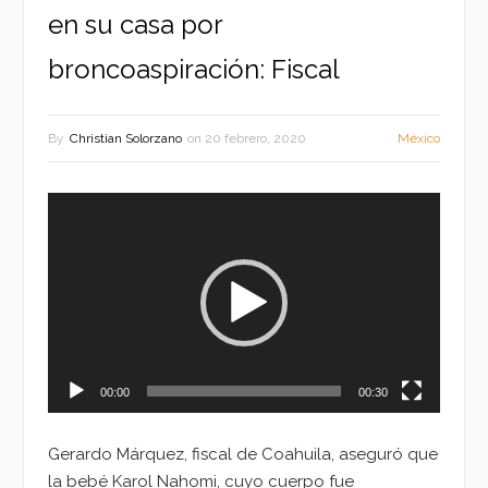
en su casa por
broncoaspiración: Fiscal
By
Christian Solorzano
on
20 febrero, 2020
México
Reproductor
de
vídeo
00:00
00:30
Gerardo Márquez, fiscal de Coahuila, aseguró que
la bebé Karol Nahomi, cuyo cuerpo fue