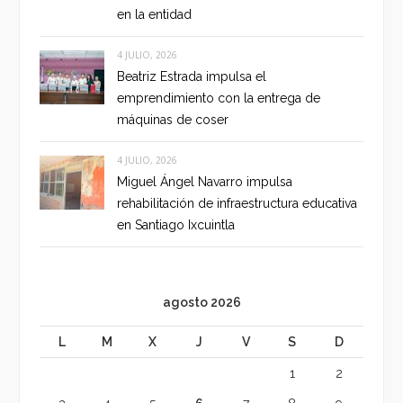
en la entidad
4 JULIO, 2026
Beatriz Estrada impulsa el
emprendimiento con la entrega de
máquinas de coser
4 JULIO, 2026
Miguel Ángel Navarro impulsa
rehabilitación de infraestructura educativa
en Santiago Ixcuintla
agosto 2026
L
M
X
J
V
S
D
1
2