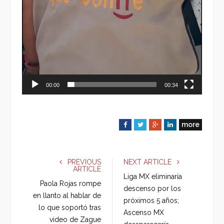
00:00
00:34
more
F
T
G
L
a
w
o
i
c
i
o
n
e
t
g
k
PREVIOUS
NEXT ARTICLE
ARTICLE
b
t
l
e
Liga MX eliminaría
o
e
e
d
Paola Rojas rompe
descenso por los
o
r
+
I
en llanto al hablar de
próximos 5 años;
k
n
lo que soportó tras
Ascenso MX
video de Zague