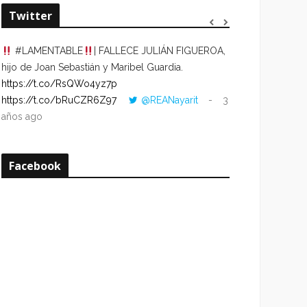
Twitter
#LAMENTABLE
| FALLECE JULIÁN FIGUEROA,
“VOLVER AL HO
hijo de Joan Sebastián y Maribel Guardia.
CUANDO LA HOR
https://t.co/RsQWo4yz7p
CON LA HORA DE
https://t.co/bRuCZR6Z97
@REANayarit
3
https://t.co/e1s
años ago
años ago
Facebook