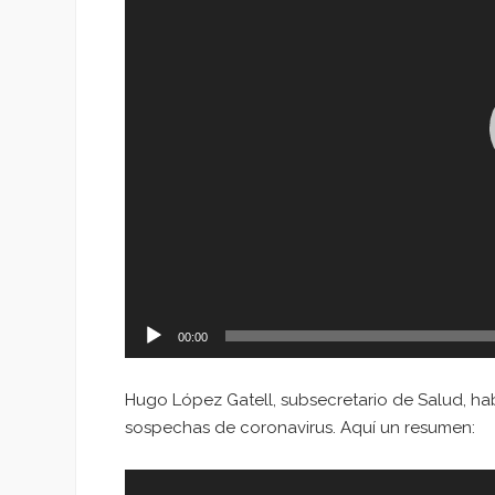
00:00
Hugo López Gatell, subsecretario de Salud, h
sospechas de coronavirus. Aquí un resumen:
Reproductor