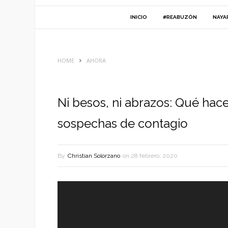
INICIO
#REABUZÓN
NAYA
HOME
AHORA
Ni besos, ni abrazos: Qué hace
sospechas de contagio
By
Christian Solorzano
on
28 febrero, 2020
Reproductor
de
vídeo