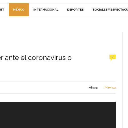
RIT
MÉXICO
INTERNACIONAL
DEPORTES
SOCIALES Y ESPECTÁC
r ante el coronavirus o
0
Ahora
México