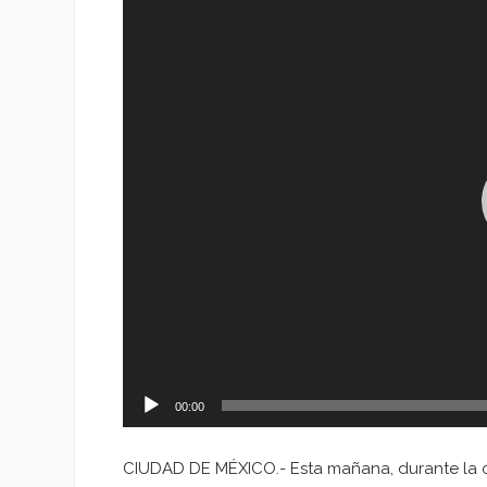
de
vídeo
00:00
CIUDAD DE MÉXICO.- Esta mañana, durante la 