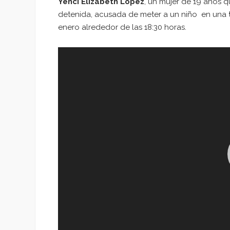
Yenci Elizabeth Lopez
, un mujer de 19 años q
detenida, acusada de meter a un niño en una
enero alrededor de las 18:30 horas.
Reproductor
de
vídeo