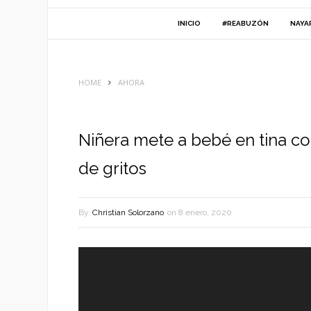
INICIO
#REABUZÓN
NAYA
HOME
AHORA
Niñera mete a bebé en tina co
de gritos
By
Christian Solorzano
on
8 enero, 2020
Reproductor
de
vídeo