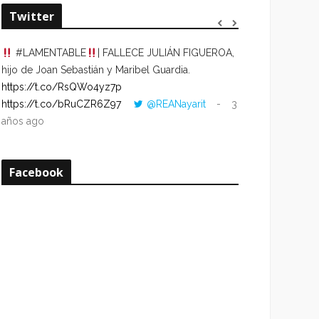
Twitter
#LAMENTABLE
| FALLECE JULIÁN FIGUEROA,
“VOLVER AL HO
hijo de Joan Sebastián y Maribel Guardia.
CUANDO LA HOR
https://t.co/RsQWo4yz7p
CON LA HORA DE
https://t.co/bRuCZR6Z97
@REANayarit
3
https://t.co/e1s
años ago
años ago
Facebook