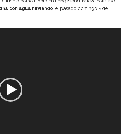
ue fungía como niñera en Long Island, Nueva York, fue
tina con agua hirviendo
, el pasado domingo 5 de