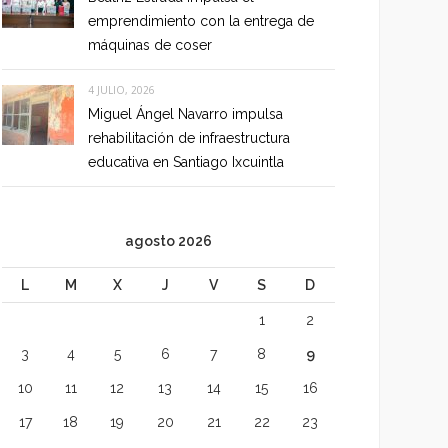
emprendimiento con la entrega de
máquinas de coser
4 JULIO, 2026
Miguel Ángel Navarro impulsa
rehabilitación de infraestructura
educativa en Santiago Ixcuintla
agosto 2026
L
M
X
J
V
S
D
1
2
3
4
5
6
7
8
9
10
11
12
13
14
15
16
17
18
19
20
21
22
23