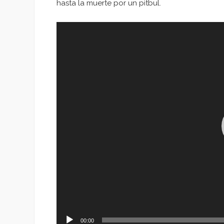
hasta la muerte por un pitbul.
Reproductor
de
vídeo
00:00