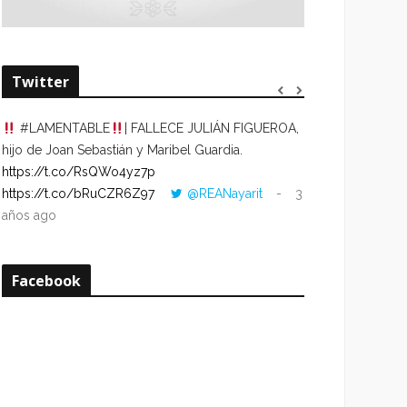
Twitter
#LAMENTABLE
| FALLECE JULIÁN FIGUEROA,
“VOLVER AL HO
hijo de Joan Sebastián y Maribel Guardia.
CUANDO LA HOR
https://t.co/RsQWo4yz7p
CON LA HORA DE
https://t.co/bRuCZR6Z97
@REANayarit
3
https://t.co/e1s
años ago
años ago
Facebook