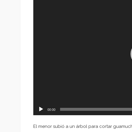
de
vídeo
00:00
El menor subió a un árbol para cortar guamuch