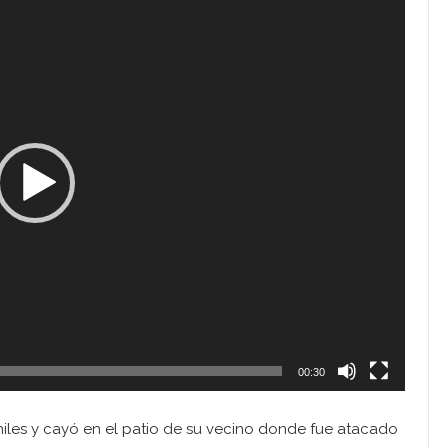
00:30
iles y cayó en el patio de su vecino donde fue atacado