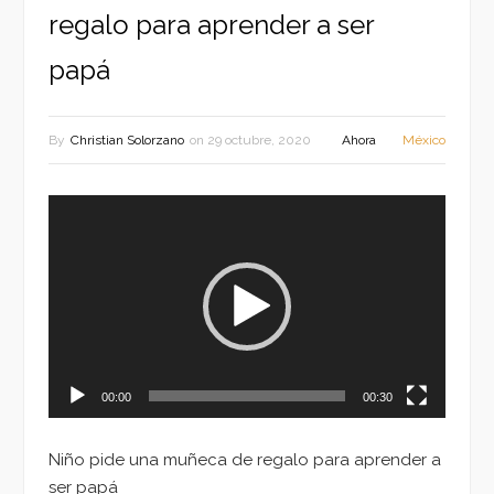
regalo para aprender a ser
papá
By
Christian Solorzano
on
29 octubre, 2020
Ahora
México
Reproductor
de
vídeo
00:00
00:30
Niño pide una muñeca de regalo para aprender a
ser papá