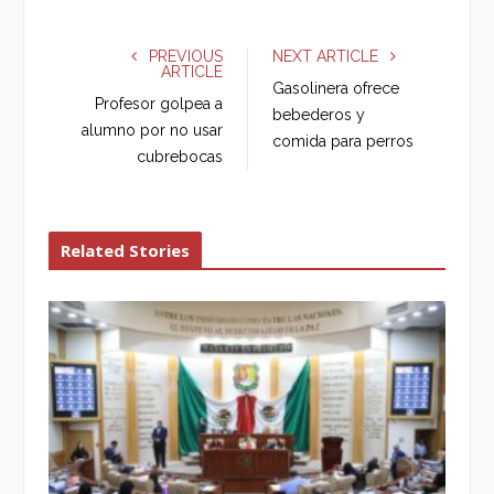
c
i
o
n
e
t
g
k
PREVIOUS
NEXT ARTICLE
ARTICLE
b
t
l
e
Gasolinera ofrece
o
e
e
d
Profesor golpea a
bebederos y
o
r
+
I
alumno por no usar
comida para perros
k
n
cubrebocas
Related Stories