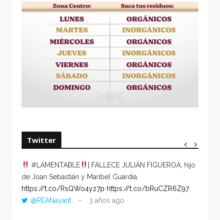
Twitter
#LAMENTABLE
| FALLECE JULIÁN FIGUEROA, hijo
“VOLV
de Joan Sebastián y Maribel Guardia.
HORA 
https://t.co/RsQWo4yz7p
https://t.co/bRuCZR6Z97
DEL R
@REANayarit
3 años ago
https:
ago