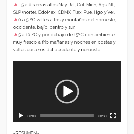
-5 a 0 sierras altas Nay, Jal, Col, Mich, Ags, NL,
SLP (norte), EdoMex, CDMX, Tlax, Pue, Hgo y Ver.
0 a 5 ºC valles altos y montañas del noroeste,
occidente, bajío, centro y sur.
5 a 10 ºC y por debajo de 15ºC con ambiente
muy fresco a frío mañanas y noches en costas y
valles costeros del occidente y noroeste.
Reproductor
de
vídeo
00:00
00:30
~RESUMEN~