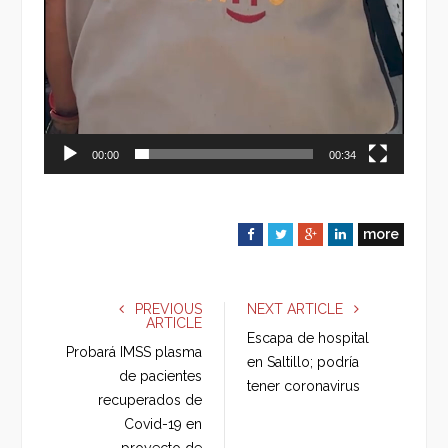
00:00
00:34
more
F
T
G
L
a
w
o
i
c
i
o
n
e
t
g
k
PREVIOUS
NEXT ARTICLE
ARTICLE
b
t
l
e
Escapa de hospital
o
e
e
d
Probará IMSS plasma
en Saltillo; podría
o
r
+
I
de pacientes
tener coronavirus
k
n
recuperados de
Covid-19 en
proyecto de