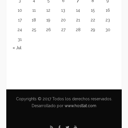
3
4
5
6
7
8
9
10
11
12
13
14
15
16
17
18
19
20
21
22
23
24
25
26
27
28
29
30
31
« Jul
Copyrights © 2017 Todos los derechos reservados.
Desarrollado por
www.hostlat.com
R
F
T
Y