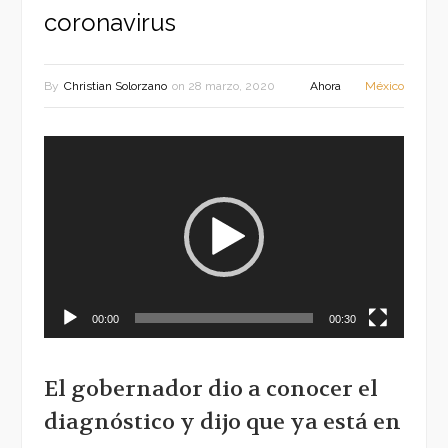
coronavirus
By
Christian Solorzano
on
28 marzo, 2020
Ahora
México
Reproductor
de
vídeo
00:00
00:30
El gobernador dio a conocer el
diagnóstico y dijo que ya está en