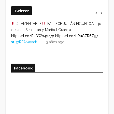
Twitter
#LAMENTABLE
| FALLECE JULIÁN FIGUEROA, hijo
“VOLV
de Joan Sebastián y Maribel Guardia.
HORA 
https://t.co/RsQWo4yz7p
https://t.co/bRuCZR6Z97
DEL R
@REANayarit
3 años ago
https:
ago
Facebook