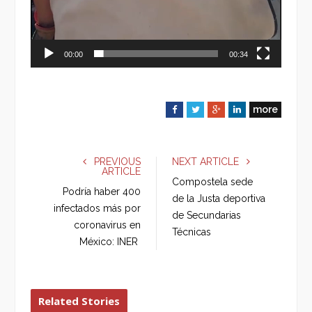
00:00
00:34
more
F
T
G
L
a
w
o
i
c
i
o
n
e
t
g
k
PREVIOUS
NEXT ARTICLE
ARTICLE
b
t
l
e
Compostela sede
o
e
e
d
Podría haber 400
de la Justa deportiva
o
r
+
I
infectados más por
de Secundarias
k
n
coronavirus en
Técnicas
México: INER
Related Stories