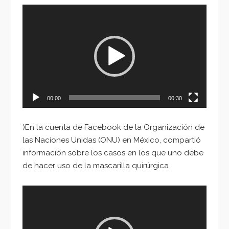
Reproductor
de
vídeo
00:00
00:30
)En la cuenta de Facebook de la Organización de
las Naciones Unidas (ONU) en México, compartió
información sobre los casos en los que uno debe
de hacer uso de la mascarilla quirúrgica
Reproductor
de
vídeo