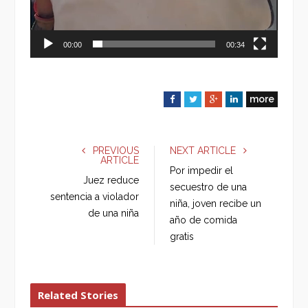
00:00
00:34
more
F
T
G
L
a
w
o
i
c
i
o
n
e
t
g
k
PREVIOUS
NEXT ARTICLE
ARTICLE
b
t
l
e
Por impedir el
o
e
e
d
Juez reduce
secuestro de una
o
r
+
I
sentencia a violador
niña, joven recibe un
k
n
de una niña
año de comida
gratis
Related Stories