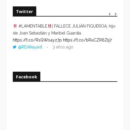
Twitter
#LAMENTABLE
| FALLECE JULIÁN FIGUEROA, hijo
“VOLV
de Joan Sebastián y Maribel Guardia.
HORA 
https://t.co/RsQWo4yz7p
https://t.co/bRuCZR6Z97
DEL R
@REANayarit
3 años ago
https:
ago
Facebook