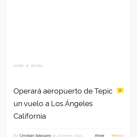
HOME
AHORA
Operará aeropuerto de Tepic
0
un vuelo a Los Ángeles
California
By
Christian Solorzano
on
29 enero, 2020
Ahora
México