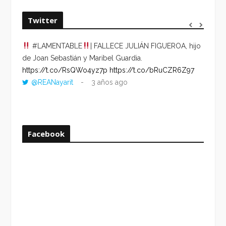
Twitter
#LAMENTABLE
| FALLECE JULIÁN FIGUEROA, hijo
“VOLV
de Joan Sebastián y Maribel Guardia.
HORA 
https://t.co/RsQWo4yz7p
https://t.co/bRuCZR6Z97
DEL R
@REANayarit
3 años ago
https:
ago
Facebook