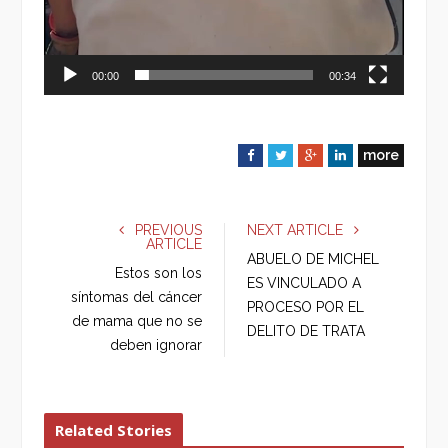
00:00
00:34
more
F
T
G
L
a
w
o
i
c
i
o
n
e
t
g
k
PREVIOUS
NEXT ARTICLE
ARTICLE
b
t
l
e
ABUELO DE MICHEL
o
e
e
d
Estos son los
ES VINCULADO A
o
r
+
I
síntomas del cáncer
PROCESO POR EL
k
n
de mama que no se
DELITO DE TRATA
deben ignorar
Related Stories