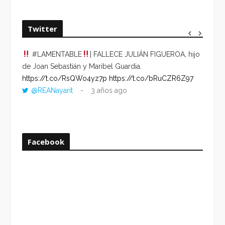
Twitter
#LAMENTABLE
| FALLECE JULIÁN FIGUEROA, hijo
“VOLV
de Joan Sebastián y Maribel Guardia.
HORA 
https://t.co/RsQWo4yz7p
https://t.co/bRuCZR6Z97
DEL R
@REANayarit
3 años ago
https:
ago
Facebook