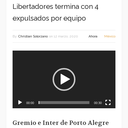
Libertadores termina con 4
expulsados por equipo
By
Christian Solorzano
on
12 marzo, 2020
Ahora
México
Reproductor
de
vídeo
00:00
00:30
Gremio e Inter de Porto Alegre