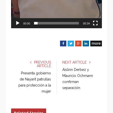
00:00
00:34
more
F
T
G
L
a
w
o
i
c
i
o
n
e
t
g
k
PREVIOUS
NEXT ARTICLE
ARTICLE
b
t
l
e
Aislinn Derbez y
o
e
e
d
Presenta gobierno
Mauricio Ochmann
o
r
+
I
de Nayarit patrullas
confirman
k
n
para protección a la
separación
mujer
Related Stories