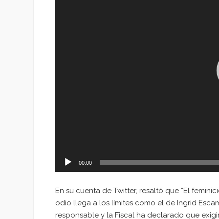
00:00
En su cuenta de Twitter, resaltó que “El femi
odio llega a los límites como el de Ingrid Esca
responsable y la Fiscal ha declarado que exig