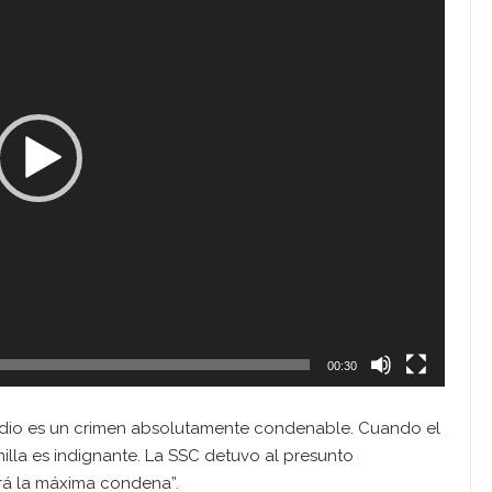
00:30
nicidio es un crimen absolutamente condenable. Cuando el
milla es indignante. La SSC detuvo al presunto
irá la máxima condena”.