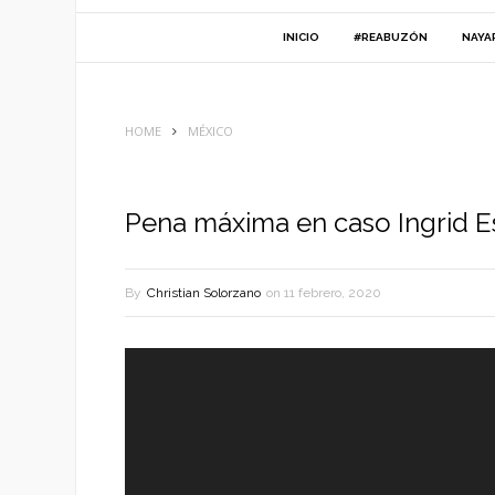
INICIO
#REABUZÓN
NAYA
HOME
MÉXICO
Pena máxima en caso Ingrid E
By
Christian Solorzano
on
11 febrero, 2020
Reproductor
de
vídeo