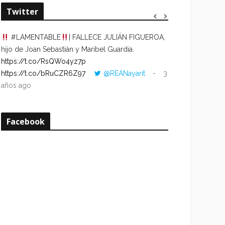
Twitter
#LAMENTABLE
| FALLECE JULIÁN FIGUEROA,
“VOLVER AL HO
hijo de Joan Sebastián y Maribel Guardia.
CUANDO LA HOR
https://t.co/RsQWo4yz7p
CON LA HORA DE
https://t.co/bRuCZR6Z97
@REANayarit
3
https://t.co/e1s
años ago
años ago
Facebook