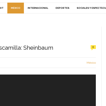
RIT
MÉXICO
INTERNACIONAL
DEPORTES
SOCIALES Y ESPECTÁC
scamilla: Sheinbaum
0
México