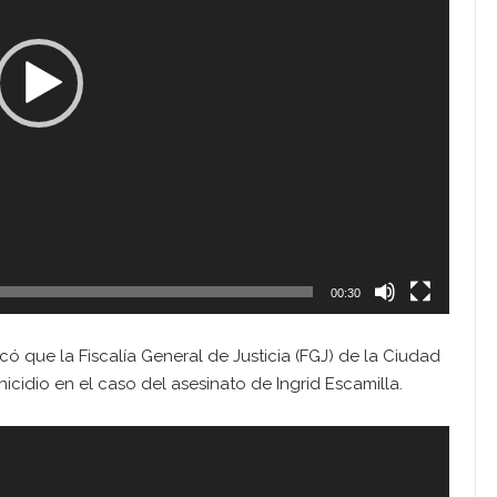
00:30
ó que la Fiscalía General de Justicia (FGJ) de la Ciudad
cidio en el caso del asesinato de Ingrid Escamilla.