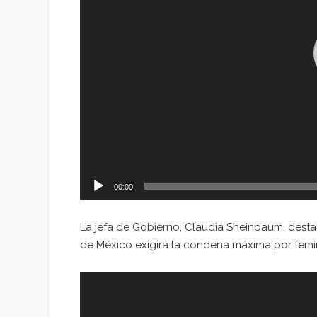
00:00
La jefa de Gobierno, Claudia Sheinbaum, destac
de México exigirá la condena máxima por femini
Reproductor
de
vídeo