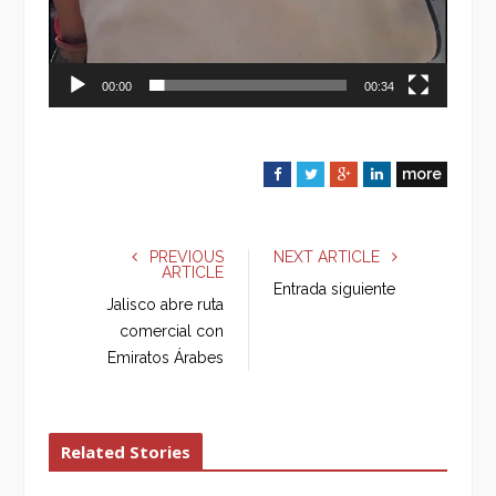
00:00
00:34
more
F
T
G
L
a
w
o
i
c
i
o
n
e
t
g
k
PREVIOUS
NEXT ARTICLE
ARTICLE
b
t
l
e
Entrada siguiente
o
e
e
d
Jalisco abre ruta
o
r
+
I
comercial con
k
n
Emiratos Árabes
Related Stories