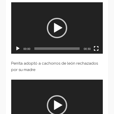
Reproductor
de
vídeo
00:00
00:30
Perrita adoptó a cachorros de león rechazados
por su madre
Reproductor
de
vídeo