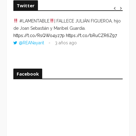
Twitter
#LAMENTABLE
| FALLECE JULIÁN FIGUEROA, hijo
“VOLV
de Joan Sebastián y Maribel Guardia.
HORA 
https://t.co/RsQWo4yz7p
https://t.co/bRuCZR6Z97
DEL R
@REANayarit
3 años ago
https:
ago
Facebook