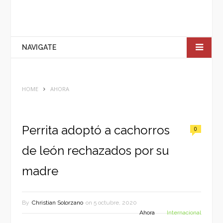
NAVIGATE
HOME
AHORA
Perrita adoptó a cachorros
0
de león rechazados por su
madre
By
Christian Solorzano
on
5 octubre, 2020
Ahora
Internacional