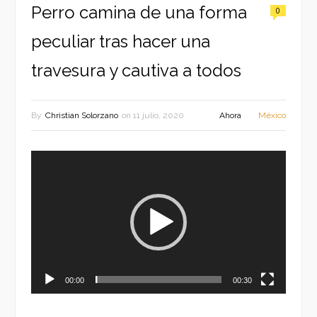
Perro camina de una forma
0
peculiar tras hacer una
travesura y cautiva a todos
By
Christian Solorzano
on
11 julio, 2020
Ahora
México
Reproductor
de
vídeo
00:00
00:30