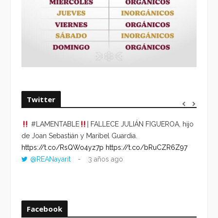
Twitter
#LAMENTABLE
| FALLECE JULIÁN FIGUEROA, hijo
“VOLV
de Joan Sebastián y Maribel Guardia.
HORA 
https://t.co/RsQWo4yz7p
https://t.co/bRuCZR6Z97
DEL R
@REANayarit
3 años ago
https:
ago
Facebook