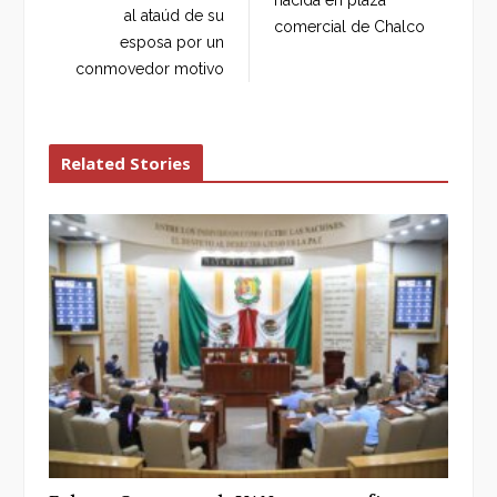
o
r
+
I
al ataúd de su
comercial de Chalco
k
n
esposa por un
conmovedor motivo
Related Stories