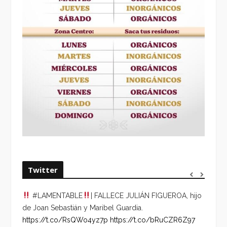
Twitter
#LAMENTABLE
| FALLECE JULIÁN FIGUEROA, hijo
“VOLV
de Joan Sebastián y Maribel Guardia.
HORA 
https://t.co/RsQWo4yz7p
https://t.co/bRuCZR6Z97
DEL R