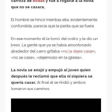
carroza de
bodas
y fue a rogarle a la novia
que no se casara.
El hombre se hincó mientras ella, evidentemente
confundida, parecía que le pedía que se fuera.
En ese momento él la tomó del rostro y le dio un
beso. La gente que ya se había amontonado
alrededor del carro gritaba «
no la dejes casar
«,
«no se case», «dejémoslo en la iglesia».
La novia se enojó y empujó al joven quien
después le reclamó que ella ni siquiera se
quería casar.
Al final él se rindió y ambos
tomaron sus caminos.