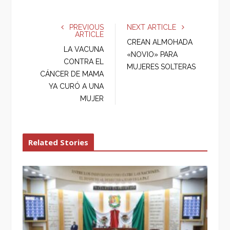
a
w
o
i
c
i
o
n
e
t
g
k
PREVIOUS
NEXT ARTICLE
ARTICLE
b
t
l
e
CREAN ALMOHADA
o
e
e
d
LA VACUNA
«NOVIO» PARA
o
r
+
I
CONTRA EL
MUJERES SOLTERAS
k
n
CÁNCER DE MAMA
YA CURÓ A UNA
MUJER
Related Stories