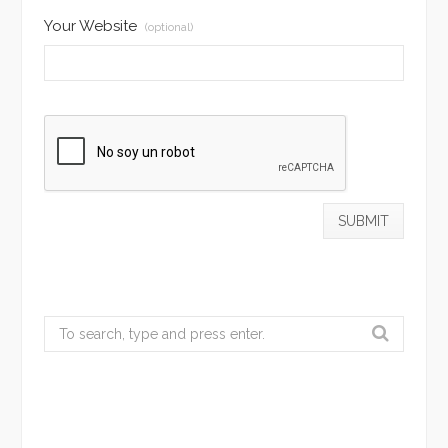
Your Website
(optional)
Search
for: