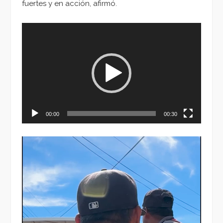
fuertes y en acción, afirmó.
Reproductor
de
vídeo
00:00
00:30
Reproductor
de
vídeo