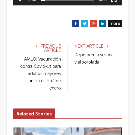
more
F
T
G
L
a
w
o
i
c
i
o
n
e
t
g
k
PREVIOUS
NEXT ARTICLE
ARTICLE
b
t
l
e
Dejan perrita vestida
o
e
e
d
AMLO: Vacunación
y alborotada
o
r
+
I
contra Covid-19 para
k
n
adultos mayores
inicia este 12 de
enero
Related Stories