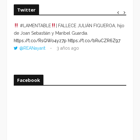
Twitter
#LAMENTABLE
| FALLECE JULIÁN FIGUEROA, hijo
“VOLV
de Joan Sebastián y Maribel Guardia.
HORA 
https://t.co/RsQWo4yz7p
https://t.co/bRuCZR6Z97
DEL R
@REANayarit
3 años ago
https:
ago
Facebook