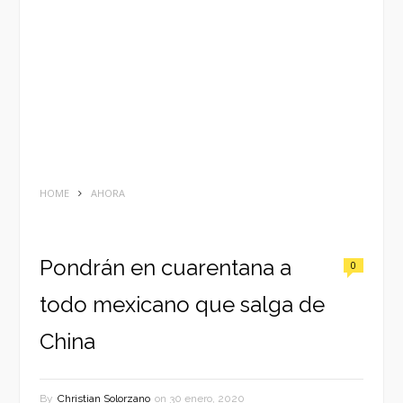
HOME
AHORA
Pondrán en cuarentana a
0
todo mexicano que salga de
China
By
Christian Solorzano
on
30 enero, 2020