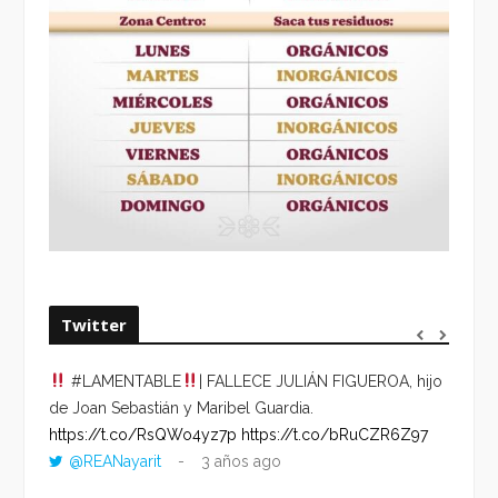
Twitter
#LAMENTABLE
| FALLECE JULIÁN FIGUEROA, hijo
“VOLV
de Joan Sebastián y Maribel Guardia.
HORA 
https://t.co/RsQWo4yz7p
https://t.co/bRuCZR6Z97
DEL R
@REANayarit
3 años ago
https:
ago