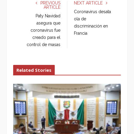
e
t
g
k
PREVIOUS
NEXT ARTICLE
ARTICLE
b
t
l
e
Coronavirus desata
o
e
e
d
Paty Navidad
ola de
o
r
+
I
asegura que
discriminación en
k
n
coronavirus fue
Francia
creado para el
control de masas
Related Stories