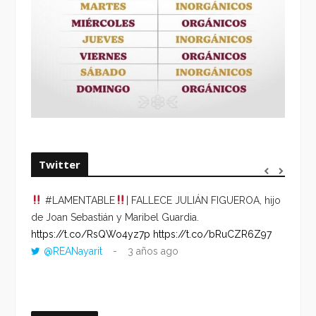
Twitter
#LAMENTABLE
| FALLECE JULIÁN FIGUEROA, hijo
“VOLV
de Joan Sebastián y Maribel Guardia.
HORA 
https://t.co/RsQWo4yz7p
https://t.co/bRuCZR6Z97
DEL R
@REANayarit
3 años ago
https:
ago