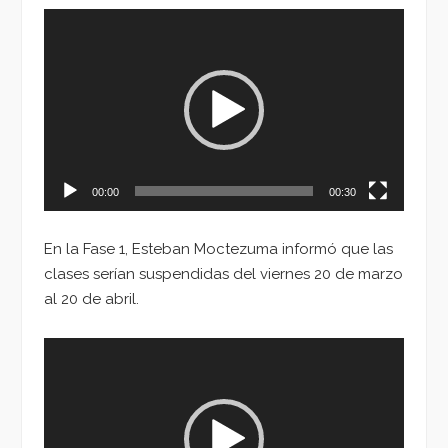
Reproductor
de
vídeo
00:00
00:30
En la Fase 1, Esteban Moctezuma informó que las
clases serían suspendidas del viernes 20 de marzo
al 20 de abril.
Reproductor
de
vídeo