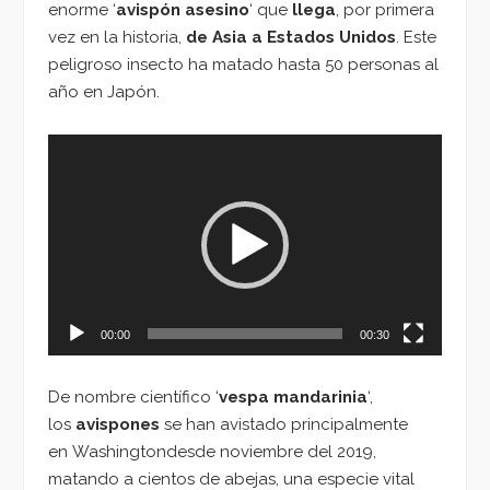
enorme ‘
avispón asesino
‘ que
llega
, por primera
vez en la historia,
de Asia a Estados Unidos
. Este
peligroso insecto ha matado hasta 50 personas al
año en Japón.
Reproductor
de
vídeo
00:00
00:30
De nombre científico ‘
vespa mandarinia
‘,
los
avispones
se han avistado principalmente
en Washingtondesde noviembre del 2019,
matando a cientos de abejas, una especie vital