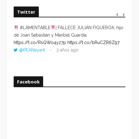
Twitter
#LAMENTABLE
| FALLECE JULIÁN FIGUEROA, hijo
“VOLV
de Joan Sebastián y Maribel Guardia.
HORA 
https://t.co/RsQWo4yz7p
https://t.co/bRuCZR6Z97
DEL R
@REANayarit
3 años ago
https:
ago
Facebook