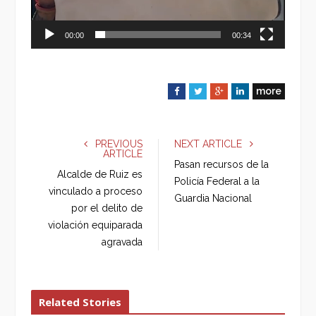
00:00
00:34
more
F
T
G
L
a
w
o
i
c
i
o
n
e
t
g
k
PREVIOUS
NEXT ARTICLE
ARTICLE
b
t
l
e
Pasan recursos de la
o
e
e
d
Alcalde de Ruiz es
Policía Federal a la
o
r
+
I
vinculado a proceso
Guardia Nacional
k
n
por el delito de
violación equiparada
agravada
Related Stories