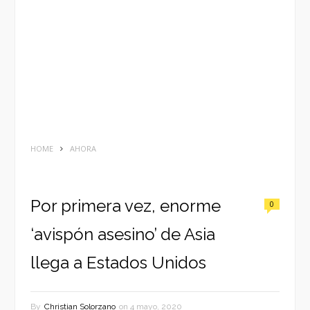
HOME
AHORA
Por primera vez, enorme
0
‘avispón asesino’ de Asia
llega a Estados Unidos
By
Christian Solorzano
on
4 mayo, 2020