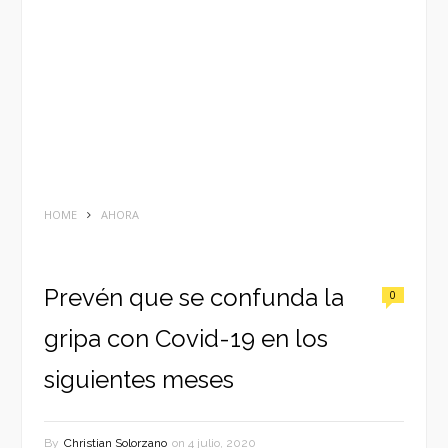
HOME
AHORA
Prevén que se confunda la
0
gripa con Covid-19 en los
siguientes meses
By
Christian Solorzano
on
4 julio, 2020