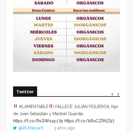
Twitter
#LAMENTABLE
| FALLECE JULIÁN FIGUEROA, hijo
“VOLV
de Joan Sebastián y Maribel Guardia.
HORA 
https://t.co/RsQWo4yz7p
https://t.co/bRuCZR6Z97
DEL R
@REANayarit
3 años ago
https: