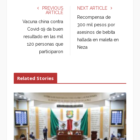
e
t
g
k
PREVIOUS
NEXT ARTICLE
ARTICLE
b
t
l
e
Recompensa de
o
e
e
d
Vacuna china contra
300 mil pesos por
o
r
+
I
Covid-19 da buen
asesinos de bebita
k
n
resultado en las mil
hallada en maleta en
120 personas que
Neza
participaron
Related Stories