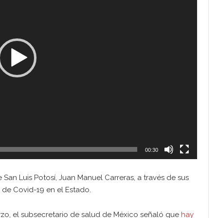
00:30
 San Luis Potosí, Juan Manuel Carreras, a través de sus
 de Covid-19 en el Estado.
zo, el subsecretario de salud de México señaló que
hay