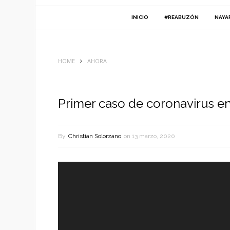
INICIO
#REABUZÓN
NAYA
HOME
AHORA
Primer caso de coronavirus en
By
Christian Solorzano
on
13 marzo, 2020
Reproductor
de
vídeo