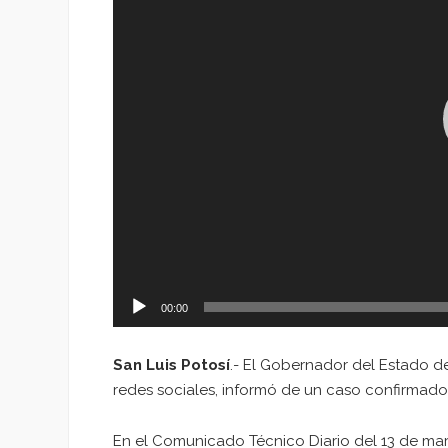
00:00
San Luis Potosí
.- El Gobernador del Estado de
redes sociales, informó de un caso confirmado
En el Comunicado Técnico Diario del 13 de mar