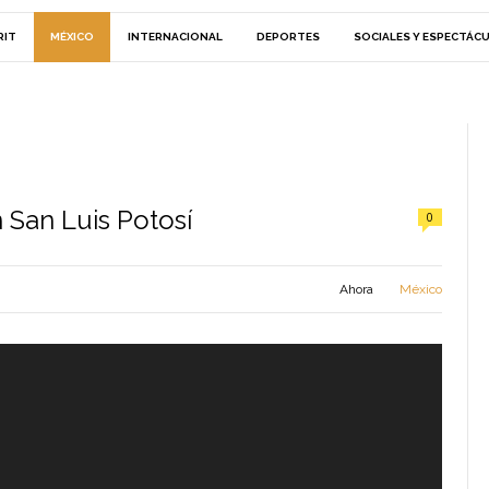
RIT
MÉXICO
INTERNACIONAL
DEPORTES
SOCIALES Y ESPECTÁC
 San Luis Potosí
0
Ahora
México