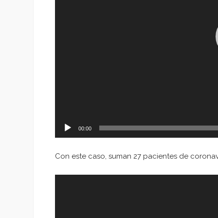
00:00
Con este caso, suman 27 pacientes de coronav
Reproductor
de
vídeo