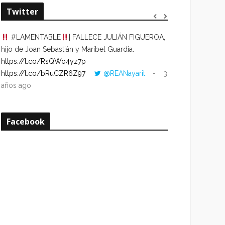
Twitter
#LAMENTABLE
| FALLECE JULIÁN FIGUEROA,
“VOLVER AL HO
hijo de Joan Sebastián y Maribel Guardia.
CUANDO LA HOR
https://t.co/RsQWo4yz7p
CON LA HORA DE
https://t.co/bRuCZR6Z97
@REANayarit
3
https://t.co/e1s
años ago
años ago
Facebook