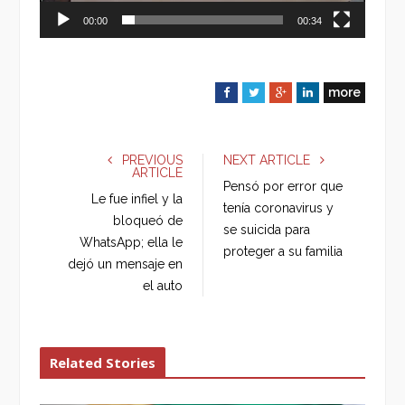
00:00
00:34
more
F
T
G
L
a
w
o
i
c
i
o
n
e
t
g
k
PREVIOUS
NEXT ARTICLE
ARTICLE
b
t
l
e
Pensó por error que
o
e
e
d
Le fue infiel y la
tenía coronavirus y
o
r
+
I
bloqueó de
se suicida para
k
n
WhatsApp; ella le
proteger a su familia
dejó un mensaje en
el auto
Related Stories