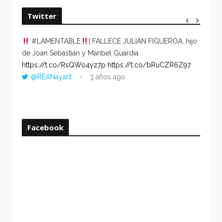
Twitter
#LAMENTABLE
| FALLECE JULIÁN FIGUEROA, hijo
“VOLV
de Joan Sebastián y Maribel Guardia.
HORA 
https://t.co/RsQWo4yz7p
https://t.co/bRuCZR6Z97
DEL R
@REANayarit
3 años ago
https:
ago
Facebook