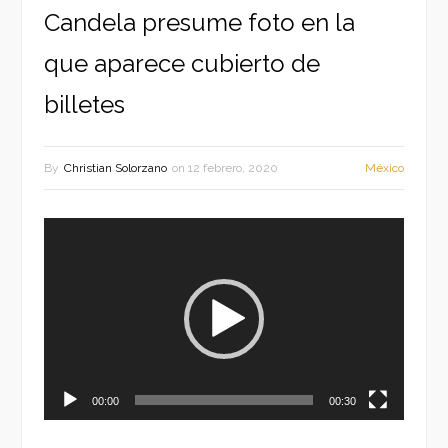
Candela presume foto en la
que aparece cubierto de
billetes
By
Christian Solorzano
on
12 febrero, 2020
México
Reproductor
de
vídeo
00:00
00:30