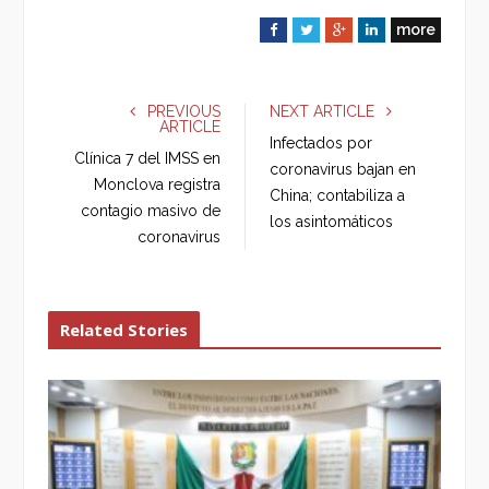
more
F
T
G
L
a
w
o
i
c
i
o
n
e
t
g
k
PREVIOUS
NEXT ARTICLE
ARTICLE
b
t
l
e
Infectados por
o
e
e
d
Clínica 7 del IMSS en
coronavirus bajan en
o
r
+
I
Monclova registra
China; contabiliza a
k
n
contagio masivo de
los asintomáticos
coronavirus
Related Stories