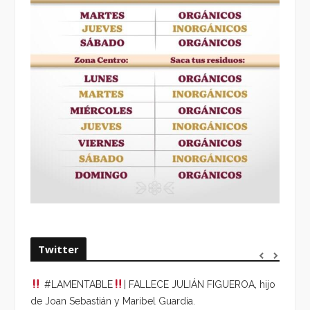
Twitter
#LAMENTABLE
| FALLECE JULIÁN FIGUEROA, hijo
“VOLV
de Joan Sebastián y Maribel Guardia.
HORA 