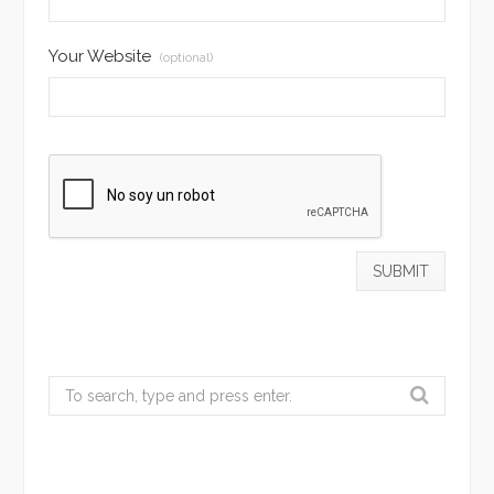
Your Website
(optional)
Search
for: