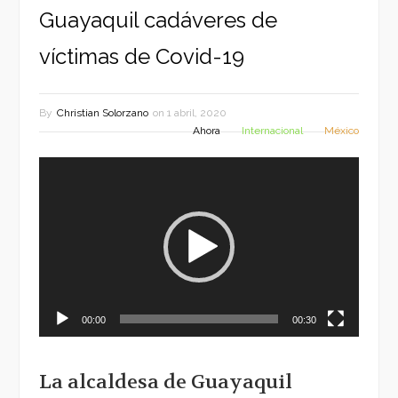
Guayaquil cadáveres de
víctimas de Covid-19
By
Christian Solorzano
on
1 abril, 2020
Ahora
Internacional
México
Reproductor
de
vídeo
00:00
00:30
La alcaldesa de Guayaquil