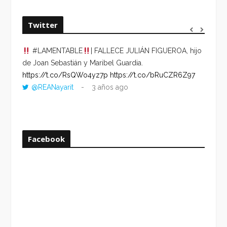
Twitter
#LAMENTABLE
| FALLECE JULIÁN FIGUEROA, hijo
“VOLV
de Joan Sebastián y Maribel Guardia.
HORA 
https://t.co/RsQWo4yz7p
https://t.co/bRuCZR6Z97
DEL R
@REANayarit
3 años ago
https:
ago
Facebook