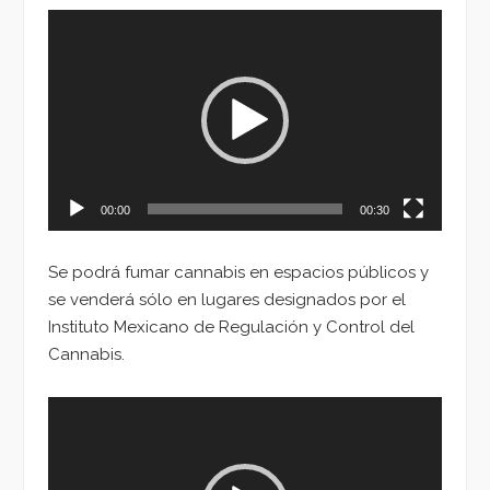
Reproductor
de
vídeo
00:00
00:30
Se podrá fumar cannabis en espacios públicos y
se venderá sólo en lugares designados por el
Instituto Mexicano de Regulación y Control del
Cannabis.
Reproductor
de
vídeo