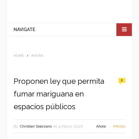
NAVIGATE
HOME
AHORA
Proponen ley que permita
0
fumar mariguana en
espacios públicos
By
Christian Solorzano
on
4 marzo, 2020
Ahora
México