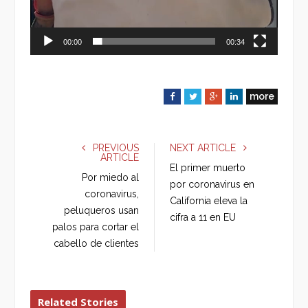
00:00
00:34
more
F
T
G
L
a
w
o
i
c
i
o
n
e
t
g
k
PREVIOUS
NEXT ARTICLE
ARTICLE
b
t
l
e
El primer muerto
o
e
e
d
Por miedo al
por coronavirus en
o
r
+
I
coronavirus,
California eleva la
k
n
peluqueros usan
cifra a 11 en EU
palos para cortar el
cabello de clientes
Related Stories