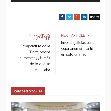
more
F
T
G
L
a
w
o
i
c
i
o
n
e
t
g
k
PREVIOUS
NEXT ARTICLE
ARTICLE
b
t
l
e
Inventa galletas para
o
e
e
d
Temperatura de la
curar anemia infantil
o
r
+
I
Tierra podría
en sólo un mes
k
n
aumentar 33% más
de lo que se
calculaba
Related Stories