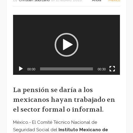
By
Christian Solorzano
on
11 febrero, 2020
Ahora
México
Reproductor
de
vídeo
00:00
00:30
La pensión se daría a los
mexicanos hayan trabajado en
el sector formal o informal.
México.- El Comité Técnico Nacional de
Seguridad Social del
Instituto Mexicano de