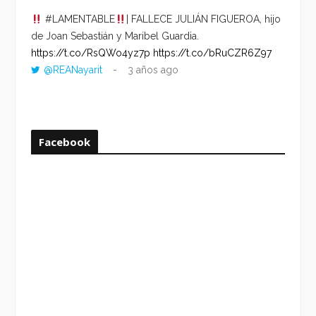
#LAMENTABLE
| FALLECE JULIÁN FIGUEROA, hijo
“VOLV
de Joan Sebastián y Maribel Guardia.
HORA 
https://t.co/RsQWo4yz7p
https://t.co/bRuCZR6Z97
DEL R
@REANayarit
3 años ago
https:
ago
Facebook