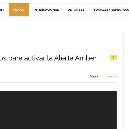
RIT
MÉXICO
INTERNACIONAL
DEPORTES
SOCIALES Y ESPECTÁC
os para activar la Alerta Amber
0
Ahora
México