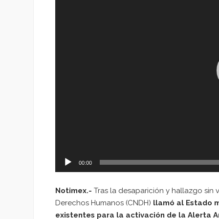
00:00
Notimex.-
Tras la desaparición y hallazgo sin 
Derechos Humanos (CNDH)
llamó al Estado m
existentes para la activación de la Alerta 