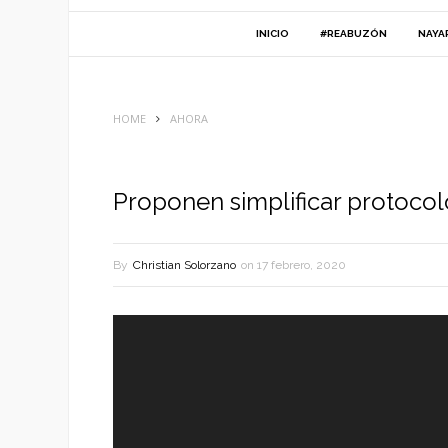
INICIO
#REABUZÓN
NAYA
HOME
AHORA
Proponen simplificar protocol
By
Christian Solorzano
on
17 febrero, 2020
Reproductor
de
vídeo