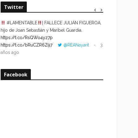
Twitter
#LAMENTABLE
| FALLECE JULIÁN FIGUEROA,
“VOLVER AL HO
hijo de Joan Sebastián y Maribel Guardia.
CUANDO LA HOR
https://t.co/RsQWo4yz7p
CON LA HORA DE
https://t.co/bRuCZR6Z97
@REANayarit
3
https://t.co/e1s
años ago
años ago
Facebook