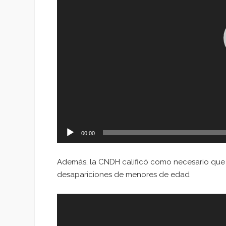
00:00
Además, la CNDH calificó como necesario que
desapariciones de menores de edad
Reproductor
de
vídeo