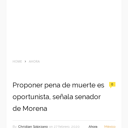
HOME
AHORA
Proponer pena de muerte es
0
oportunista, señala senador
de Morena
By
Christian Solorzano
on
27 febrero, 2020
Ahora
México