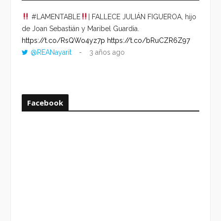
#LAMENTABLE
| FALLECE JULIÁN FIGUEROA, hijo
“VOLV
de Joan Sebastián y Maribel Guardia.
HORA 
https://t.co/RsQWo4yz7p
https://t.co/bRuCZR6Z97
DEL R
@REANayarit
3 años ago
https:
ago
Facebook