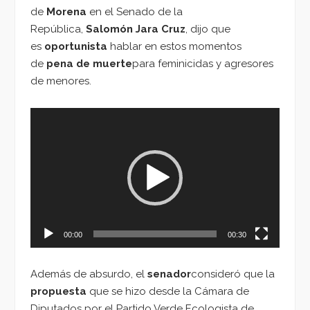
de
Morena
en el Senado de la
República,
Salomón Jara Cruz
, dijo que
es
oportunista
hablar en estos momentos
de
pena de muerte
para feminicidas y agresores
de menores.
Reproductor
de
vídeo
00:00
00:30
Además de absurdo, el
senador
consideró que la
propuesta
que se hizo desde la Cámara de
Diputados por el Partido Verde Ecologista de