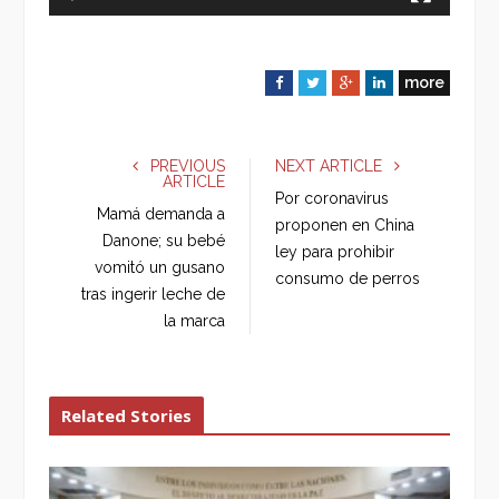
more
F
T
G
L
a
w
o
i
c
i
o
n
e
t
g
k
PREVIOUS
NEXT ARTICLE
ARTICLE
b
t
l
e
Por coronavirus
o
e
e
d
Mamá demanda a
proponen en China
o
r
+
I
Danone; su bebé
ley para prohibir
k
n
vomitó un gusano
consumo de perros
tras ingerir leche de
la marca
Related Stories