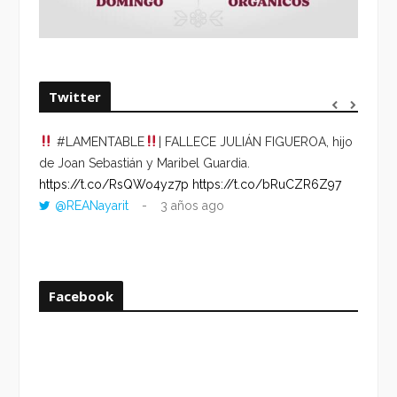
Twitter
#LAMENTABLE
| FALLECE JULIÁN FIGUEROA, hijo
“VOLV
de Joan Sebastián y Maribel Guardia.
HORA 
https://t.co/RsQWo4yz7p
https://t.co/bRuCZR6Z97
DEL R
@REANayarit
3 años ago
https:
ago
Facebook