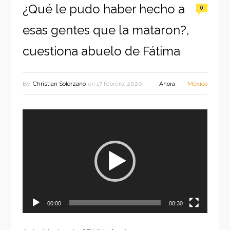
¿Qué le pudo haber hecho a
0
esas gentes que la mataron?,
cuestiona abuelo de Fátima
By
Christian Solorzano
on
17 febrero, 2020
Ahora
México
Reproductor
de
vídeo
00:00
00:30