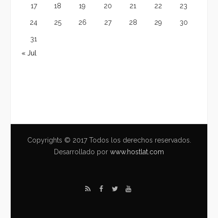
17
18
19
20
21
22
23
24
25
26
27
28
29
30
31
« Jul
Copyrights © 2017 Todos los derechos reservados.
Desarrollado por
www.hostlat.com
R
F
T
Y
S
a
w
o
S
c
i
u