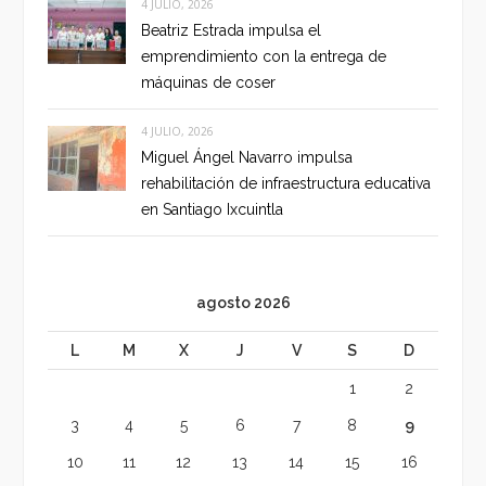
4 JULIO, 2026
Beatriz Estrada impulsa el
emprendimiento con la entrega de
máquinas de coser
4 JULIO, 2026
Miguel Ángel Navarro impulsa
rehabilitación de infraestructura educativa
en Santiago Ixcuintla
agosto 2026
L
M
X
J
V
S
D
1
2
3
4
5
6
7
8
9
10
11
12
13
14
15
16