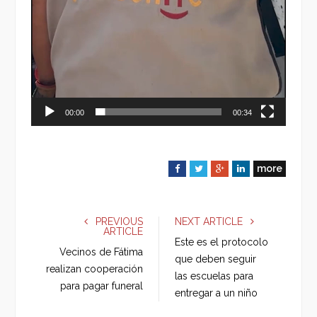
00:00
00:34
more
F
T
G
L
a
w
o
i
c
i
o
n
e
t
g
k
PREVIOUS
NEXT ARTICLE
ARTICLE
b
t
l
e
Este es el protocolo
o
e
e
d
Vecinos de Fátima
que deben seguir
o
r
+
I
realizan cooperación
las escuelas para
k
n
para pagar funeral
entregar a un niño