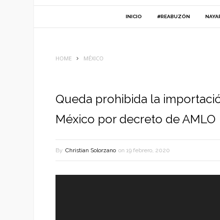
INICIO
#REABUZÓN
NAYA
HOME
MÉXICO
Queda prohibida la importació
México por decreto de AMLO
By
Christian Solorzano
on
19 febrero, 2020
Reproductor
de
vídeo