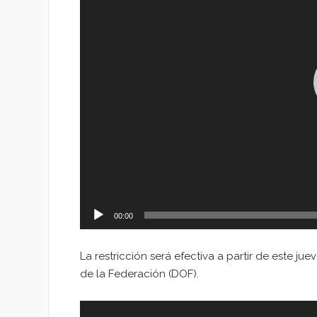
00:00
La restricción será efectiva a partir de este jue
de la Federación (DOF).
Reproductor