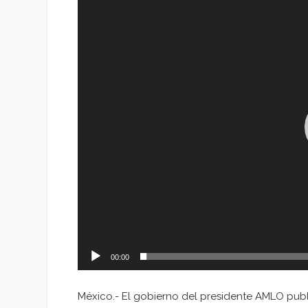
de
vídeo
00:00
México.- El gobierno del presidente AMLO publi