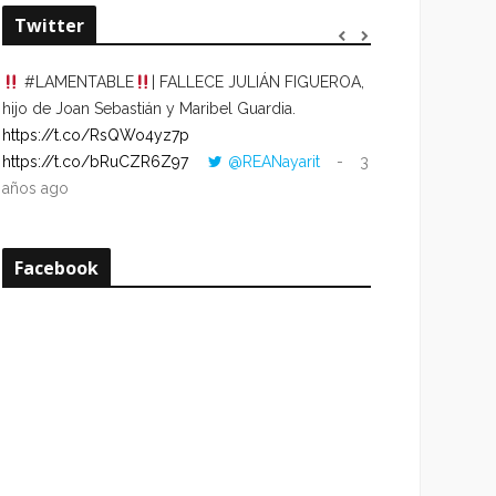
Twitter
#LAMENTABLE
| FALLECE JULIÁN FIGUEROA,
“VOLVER AL HO
hijo de Joan Sebastián y Maribel Guardia.
CUANDO LA HOR
https://t.co/RsQWo4yz7p
CON LA HORA DE
https://t.co/bRuCZR6Z97
@REANayarit
3
https://t.co/e1s
años ago
años ago
Facebook