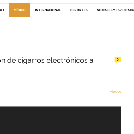
RIT
MÉXICO
INTERNACIONAL
DEPORTES
SOCIALES Y ESPECTÁC
n de cigarros electrónicos a
0
México