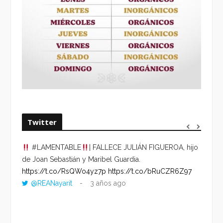
Twitter
#LAMENTABLE
| FALLECE JULIÁN FIGUEROA, hijo
“VOLV
de Joan Sebastián y Maribel Guardia.
HORA 
https://t.co/RsQWo4yz7p
https://t.co/bRuCZR6Z97
DEL R
@REANayarit
3 años ago
https:
ago