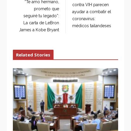
o
e
e
d
“Te amo hermano,
contra VIH parecen
o
r
+
I
prometo que
ayudar a combatir el
k
n
seguiré tu legado”:
coronavirus:
La carta de LeBron
médicos tailandeses
James a Kobe Bryant
Related Stories