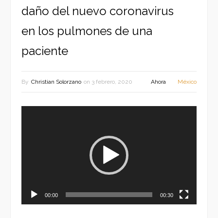
daño del nuevo coronavirus
en los pulmones de una
paciente
By
Christian Solorzano
on
3 febrero, 2020
Ahora
México
Reproductor
de
vídeo
00:00
00:30