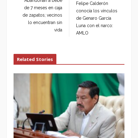
Abandonan a bebé
Felipe Calderón
o
r
+
I
de 7 meses en caja
conocía los vínculos
k
n
de zapatos; vecinos
de Genaro García
lo encuentran sin
Luna con el narco:
vida
AMLO
Related Stories