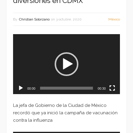
diversiones en CDMX
By
Christian Solorzano
on
3 octubre, 2020
México
Reproductor
de
vídeo
00:00
00:30
La jefa de Gobierno de la Ciudad de México
recordó que ya inició la campaña de vacunación
contra la influenza