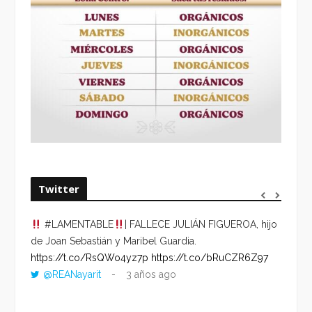
Twitter
#LAMENTABLE
| FALLECE JULIÁN FIGUEROA, hijo
“VOLV
de Joan Sebastián y Maribel Guardia.
HORA 
https://t.co/RsQWo4yz7p
https://t.co/bRuCZR6Z97
DEL R
@REANayarit
3 años ago
https:
ago