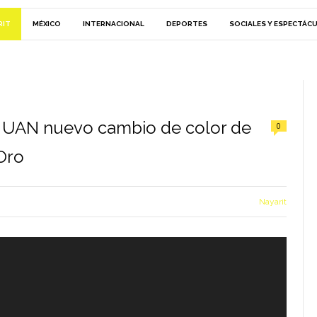
RIT
MÉXICO
INTERNACIONAL
DEPORTES
SOCIALES Y ESPECTÁC
a UAN nuevo cambio de color de
0
Oro
Nayarit