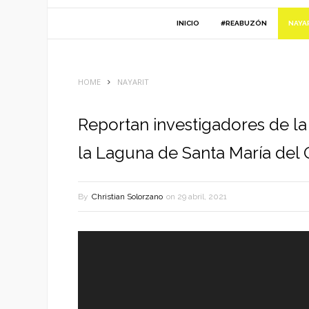
INICIO
#REABUZÓN
NAYA
HOME
NAYARIT
Reportan investigadores de l
la Laguna de Santa María del 
By
Christian Solorzano
on
29 abril, 2021
Reproductor
de
vídeo