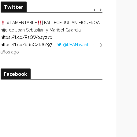
Twitter
#LAMENTABLE
| FALLECE JULIÁN FIGUEROA,
“VOLVER AL HO
hijo de Joan Sebastián y Maribel Guardia.
CUANDO LA HOR
https://t.co/RsQWo4yz7p
CON LA HORA DE
https://t.co/bRuCZR6Z97
@REANayarit
3
https://t.co/e1s
años ago
años ago
Facebook