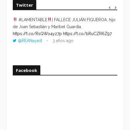
Twitter
#LAMENTABLE
| FALLECE JULIÁN FIGUEROA, hijo
“VOLV
de Joan Sebastián y Maribel Guardia.
HORA 
https://t.co/RsQWo4yz7p
https://t.co/bRuCZR6Z97
DEL R
@REANayarit
3 años ago
https:
ago
Facebook