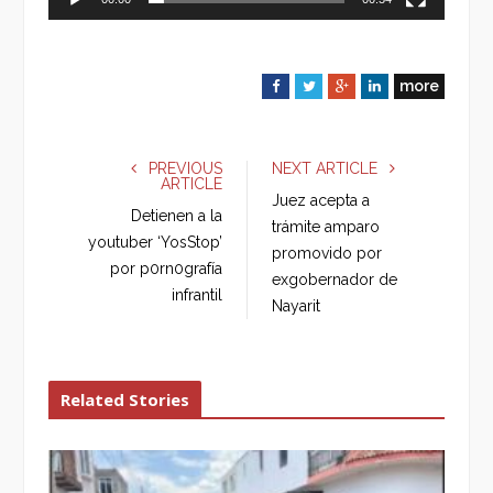
more
F
T
G
L
a
w
o
i
c
i
o
n
e
t
g
k
PREVIOUS
NEXT ARTICLE
ARTICLE
b
t
l
e
Juez acepta a
o
e
e
d
Detienen a la
trámite amparo
o
r
+
I
youtuber ‘YosStop’
promovido por
k
n
por p0rn0grafía
exgobernador de
infrantil
Nayarit
Related Stories