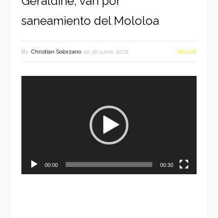
Geraldine, van por
saneamiento del Mololoa
By
Christian Solorzano
on
30 junio, 2021
Nayarit
Reproductor
de
vídeo
00:00
00:30