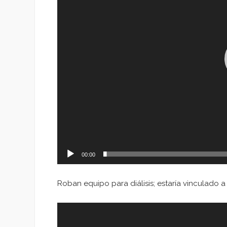
00:00
Roban equipo para diálisis; estaría vinculado
Reproductor
de