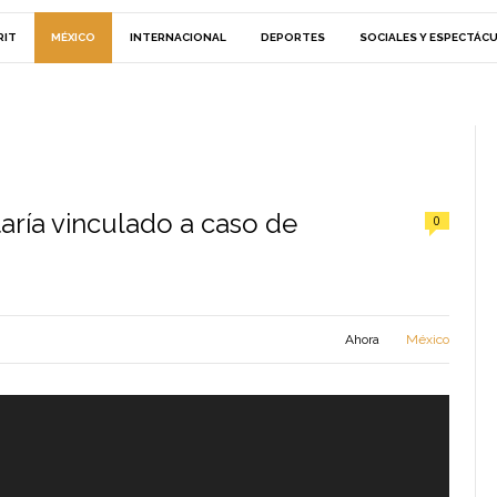
RIT
MÉXICO
INTERNACIONAL
DEPORTES
SOCIALES Y ESPECTÁC
taría vinculado a caso de
0
Ahora
México