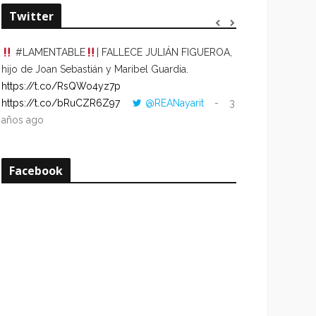
Twitter
#LAMENTABLE
| FALLECE JULIÁN FIGUEROA,
“VOLVER AL HO
hijo de Joan Sebastián y Maribel Guardia.
CUANDO LA HOR
https://t.co/RsQWo4yz7p
CON LA HORA DE
https://t.co/bRuCZR6Z97
@REANayarit
3
https://t.co/e1s
años ago
años ago
Facebook