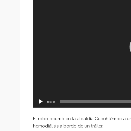
vídeo
00:00
El robo ocurrió en la alcaldía Cuauhtémoc a 
hemodiálisis a bordo de un tráiler.