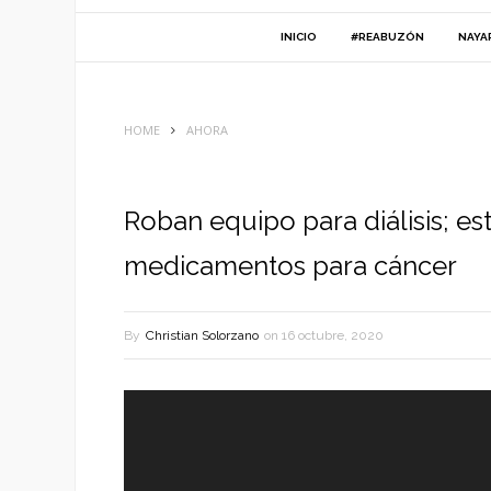
INICIO
#REABUZÓN
NAYA
HOME
AHORA
Roban equipo para diálisis; es
medicamentos para cáncer
By
Christian Solorzano
on
16 octubre, 2020
Reproductor
de
vídeo