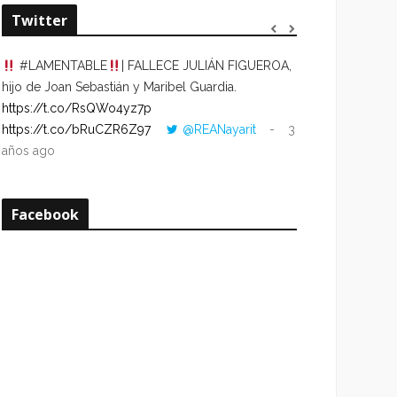
Twitter
#LAMENTABLE
| FALLECE JULIÁN FIGUEROA,
“VOLVER AL HO
hijo de Joan Sebastián y Maribel Guardia.
CUANDO LA HOR
https://t.co/RsQWo4yz7p
CON LA HORA DE
https://t.co/bRuCZR6Z97
@REANayarit
3
https://t.co/e1s
años ago
años ago
Facebook