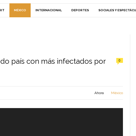
RIT
MÉXICO
INTERNACIONAL
DEPORTES
SOCIALES Y ESPECTÁC
ndo país con más infectados por
0
Ahora
México