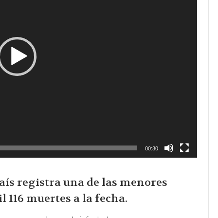
00:30
país registra una de las menores
il 116 muertes a la fecha.