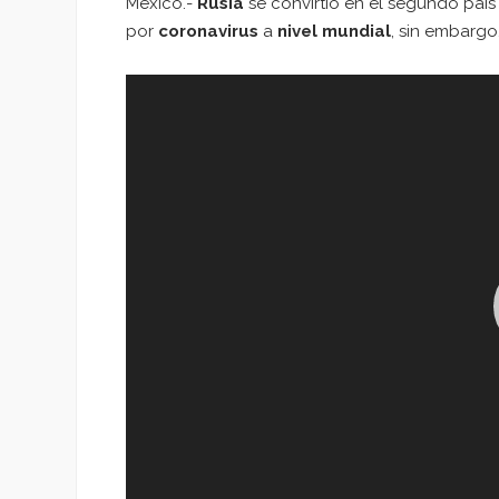
México.-
Rusia
se convirtió en el segundo paí
por
coronavirus
a
nivel mundial
, sin embargo
Reproductor
de
vídeo