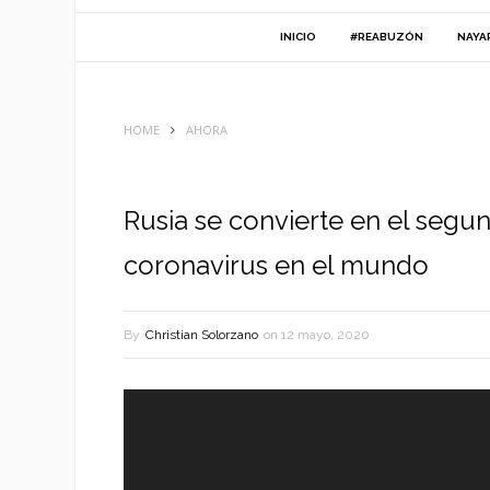
INICIO
#REABUZÓN
NAYA
HOME
AHORA
Rusia se convierte en el segu
coronavirus en el mundo
By
Christian Solorzano
on
12 mayo, 2020
Reproductor
de
vídeo