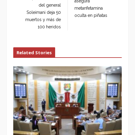
asegura
o
r
+
I
del general
metanfetamina
k
n
Soleimani deja 50
oculta en piñatas
muertos y más de
100 heridos
Related Stories