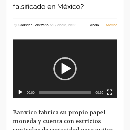
falsificado en México?
By
Christian Solorzano
on
7 enero, 2020
Ahora
México
Reproductor
de
vídeo
00:00
00:30
Banxico fabrica su propio papel
moneda y cuenta con estrictos
controles de seguridad para evitar