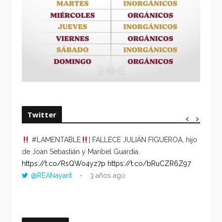
Twitter
#LAMENTABLE
| FALLECE JULIÁN FIGUEROA, hijo
“VOLV
de Joan Sebastián y Maribel Guardia.
HORA 
https://t.co/RsQWo4yz7p
https://t.co/bRuCZR6Z97
DEL R
@REANayarit
3 años ago
https:
ago