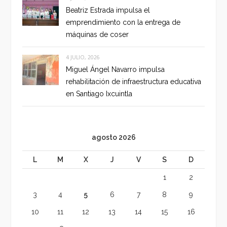
Beatriz Estrada impulsa el
emprendimiento con la entrega de
máquinas de coser
4 JULIO, 2026
Miguel Ángel Navarro impulsa
rehabilitación de infraestructura educativa
en Santiago Ixcuintla
agosto 2026
L
M
X
J
V
S
D
1
2
3
4
5
6
7
8
9
10
11
12
13
14
15
16