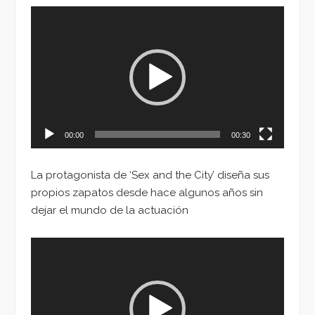
Reproductor
de
vídeo
00:00
00:30
La protagonista de ‘Sex and the City’ diseña sus
propios zapatos desde hace algunos años sin
dejar el mundo de la actuación
Reproductor
de
vídeo