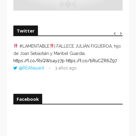
Twitter
#LAMENTABLE
| FALLECE JULIÁN FIGUEROA, hijo
“VOLV
de Joan Sebastián y Maribel Guardia.
HORA 
https://t.co/RsQWo4yz7p
https://t.co/bRuCZR6Z97
DEL R
@REANayarit
3 años ago
https:
ago
Facebook