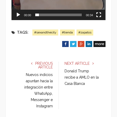
00:00
00:34
TAGS:
#sexandthecity
#tienda
#zapatos
more
F
T
G
L
a
w
o
i
c
i
o
n
e
t
g
k
PREVIOUS
NEXT ARTICLE
ARTICLE
b
t
l
e
Donald Trump
o
e
e
d
Nuevos indicios
recibe a AMLO en la
o
r
+
I
apuntan hacia la
Casa Blanca
k
n
integración entre
WhatsApp,
Messenger e
Instagram