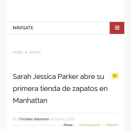
NAVIGATE
HOME
AHORA
Sarah Jessica Parker abre su
0
primera tienda de zapatos en
Manhattan
By
Christian Solorzano
on
8 julio, 2020
Ahora
Internacional
México